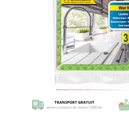
Universal
Prosoape de Hartie & Servetele
Accesorii Bucatarie
Baie & Toaleta
Curatare Baie
Dezinfectant WC
Odorizant WC
Anticalcar, Piatra & Rugina
Solutie Desfundat Tevi
Hartie Igienica
Detergenti Pardoseli
Lemn & Parchet
Universal
Gresie, Piatra & Granit
TRANSPORT GRATUIT
pentru comenzi de minim 1,000 lei
Odorizant Camera
Detergenti Diverse Suprafete
Dezinfectant Suprafete