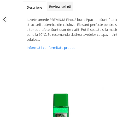
Sticla & Fereastra
Review-uri
(0)
Descriere
Covor & Tapiterie
Mobila
Lavete umede PREMIUM Fino, 3 bucati/pachet; Sunt foarte 
structurii puternice din celuloza. Ele sunt perfecte pentru 
Inox
altor suprafete. Sunt usor de clatit. Pot fi spalate si la ma
Ingrijire Personala
pana la 60°C. Se recomanda clatirea lavetelor cu apa, inaint
Ingrijire Par
celuloza.
Sampon Par
Informatii conformitate produs
Balsam Par
Masca Par
Vopsea Par
Accesorii Par
Fixativ & Spuma Par
Ingrijire Corp
Sapun
Gel de Dus
Servetele Umede
Crema