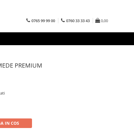
0765 99 99 00
0760 33 33 43
0,00
UMEDE PREMIUM
ati
A IN COS