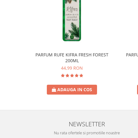
Lotiune
Igiena Intima
Igiena Orala
Pasta de Dinti
Apa de Gura
Periute de Dinti
PARFUM RUFE KIFRA FRESH FOREST
PARF
Ingrijire Copii & Bebelusi
200ML
Scutece Pampers
44,99 RON
Servetele Umede
Sampon & Balsam copii
ADAUGA IN COS
Deodorante
Spray
Stick
Roll-On
NEWSLETTER
Produse de Ras
Nu rata ofertele si promotiile noastre
After Shave