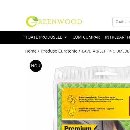
Toate Produsele
Produse Curatenie
TOATE PRODUSELE
CUM CUMPAR
INTREBARI 
Detergenti Rufe
Detergent Rufe Pudra
Home /
Produse Curatenie /
LAVETA 3/SET FINO UMED
Detergent Rufe Lichid
Balsam Rufe
NOU
Parfum Rufe
Inalbitor & Indepartare Pete
Anticalcar & Igienizante
Bucatarie
Curatare Bucatarie
Aragaz, Plita, Cuptor & Grill
Detergent Vase
Degresant