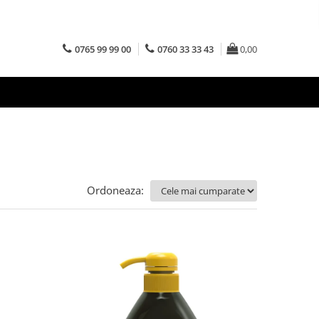
0765 99 99 00
0760 33 33 43
0,00
Ordoneaza: