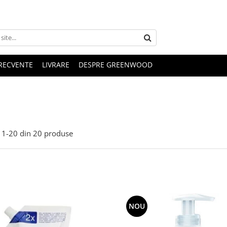
FRECVENTE
LIVRARE
DESPRE GREENWOOD
1-
20
din
20
produse
NOU