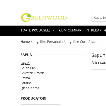
Toate Produsele
Produse Curatenie
TOATE PRODUSELE
CUM CUMPAR
INTREBARI 
Detergenti Rufe
Detergent Rufe Pudra
Home /
Ingrijire Personala /
Ingrijire Corp /
Sapun
Detergent Rufe Lichid
Balsam Rufe
Sapun
SAPUN
Parfum Rufe
Afiseaza:
Sapun
Inalbitor & Indepartare Pete
Gel de Dus
Anticalcar & Igienizante
Servetele Umede
Bucatarie
Crema
Lotiune
Curatare Bucatarie
Igiena Intima
Aragaz, Plita, Cuptor & Grill
Detergent Vase
PRODUCATORI
Degresant