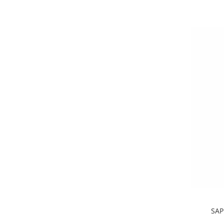
Crema de Ras
Gel de Ras
Spuma de Ras
Aparate de Ras
Produse de Ten
Demachiant
Alte Articole
Birotica & Papetarie
Adezivi & Benzi adezive
Articole & Accesorii Birou
Becuri & Baterii
Lumanari & Candele
Set Cadou
SAP