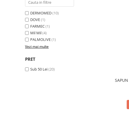
Universal
Prosoape de Hartie & Servetele
DERMOMED
(10)
Accesorii Bucatarie
DOVE
(1)
Baie & Toaleta
FARMEC
(1)
Mil Mil
(4)
Curatare Baie
PALMOLIVE
(1)
Dezinfectant WC
Vezi mai multe
Odorizant WC
Anticalcar, Piatra & Rugina
PRET
Solutie Desfundat Tevi
Sub 50 Lei
(20)
Hartie Igienica
Detergenti Pardoseli
SAPUN 
Lemn & Parchet
Universal
Gresie, Piatra & Granit
Odorizant Camera
Detergenti Diverse Suprafete
Dezinfectant Suprafete