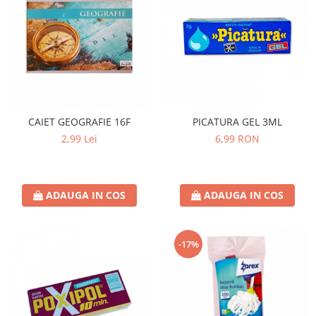
Covor & Tapiterie
Spuma de Ras
Mobila
Aparate de Ras
Inox
Produse de Ten
Demachiant
Alte Articole
CAIET GEOGRAFIE 16F
PICATURA GEL 3ML
2,99 Lei
6,99 RON
ADAUGA IN COS
ADAUGA IN COS
-17%