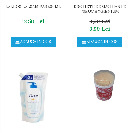
Dezinfectant Suprafete
Crema de Ras
KALLOS BALSAM PAR 500ML
DISCHETE DEMACHIANTE
70BUC HYGIENIUM
Sticla & Fereastra
Gel de Ras
12,50 Lei
4,50 Lei
Covor & Tapiterie
Spuma de Ras
3,99 Lei
Mobila
Aparate de Ras
Inox
Produse de Ten
ADAUGA IN COS
ADAUGA IN COS
Demachiant
Alte Articole