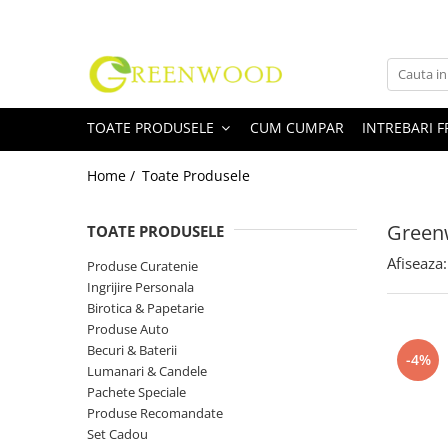
Toate Produsele
Produse Curatenie
TOATE PRODUSELE
CUM CUMPAR
INTREBARI 
Detergenti Rufe
Detergent Rufe Pudra
Home /
Toate Produsele
Detergent Rufe Lichid
Balsam Rufe
Greenw
TOATE PRODUSELE
Parfum Rufe
Afiseaza:
Produse Curatenie
Inalbitor & Indepartare Pete
Ingrijire Personala
Anticalcar & Igienizante
Birotica & Papetarie
Bucatarie
Produse Auto
Becuri & Baterii
Curatare Bucatarie
-4%
Lumanari & Candele
Aragaz, Plita, Cuptor & Grill
Pachete Speciale
Detergent Vase
Produse Recomandate
Degresant
Set Cadou