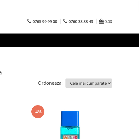
0765 99 99 00
0760 33 33 43
0,00
a
Ordoneaza:
-4%