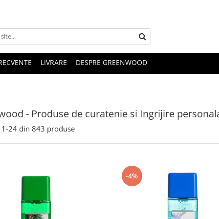
FRECVENTE
LIVRARE
DESPRE GREENWOOD
ood - Produse de curatenie si Ingrijire personal
1-
24
din
843
produse
-4%