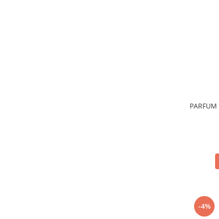
Sticla & Fereastra
Covor & Tapiterie
Mobila
Inox
Ingrijire Personala
Ingrijire Par
Sampon Par
Balsam Par
PARFUM 
Masca Par
Vopsea Par
Accesorii Par
Fixativ & Spuma Par
Ingrijire Corp
Sapun
Gel de Dus
Servetele Umede
-4%
Crema