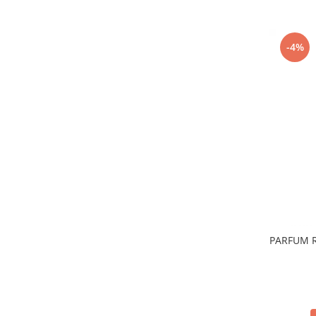
-4%
PARFUM R