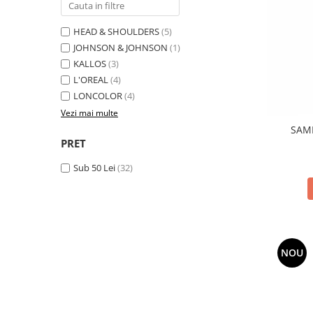
Universal
Prosoape de Hartie & Servetele
HEAD & SHOULDERS
(5)
Accesorii Bucatarie
JOHNSON & JOHNSON
(1)
Baie & Toaleta
KALLOS
(3)
L'OREAL
(4)
Curatare Baie
LONCOLOR
(4)
Dezinfectant WC
Vezi mai multe
Odorizant WC
SAM
Anticalcar, Piatra & Rugina
PRET
Solutie Desfundat Tevi
Sub 50 Lei
(32)
Hartie Igienica
Detergenti Pardoseli
Lemn & Parchet
Universal
Gresie, Piatra & Granit
NOU
Odorizant Camera
Detergenti Diverse Suprafete
Dezinfectant Suprafete