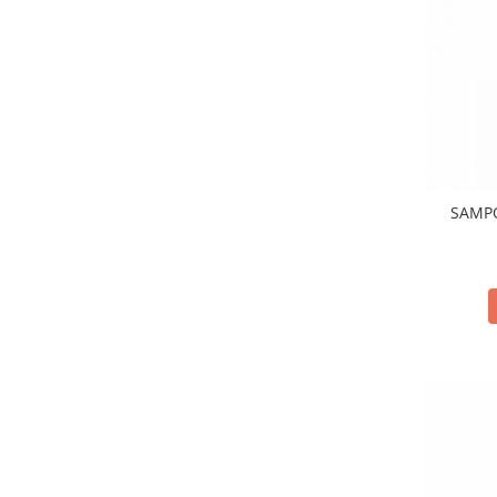
Crema de Ras
Gel de Ras
Spuma de Ras
Aparate de Ras
Produse de Ten
Demachiant
Alte Articole
SAMP
Birotica & Papetarie
Adezivi & Benzi adezive
Articole & Accesorii Birou
Becuri & Baterii
Lumanari & Candele
Set Cadou