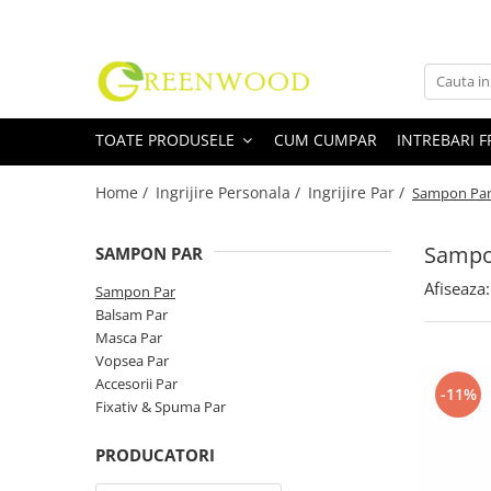
Toate Produsele
Produse Curatenie
TOATE PRODUSELE
CUM CUMPAR
INTREBARI 
Detergenti Rufe
Detergent Rufe Pudra
Home /
Ingrijire Personala /
Ingrijire Par /
Sampon Pa
Detergent Rufe Lichid
Balsam Rufe
Sampo
SAMPON PAR
Parfum Rufe
Afiseaza:
Sampon Par
Inalbitor & Indepartare Pete
Balsam Par
Anticalcar & Igienizante
Masca Par
Bucatarie
Vopsea Par
Accesorii Par
Curatare Bucatarie
-11%
Fixativ & Spuma Par
Aragaz, Plita, Cuptor & Grill
Detergent Vase
PRODUCATORI
Degresant