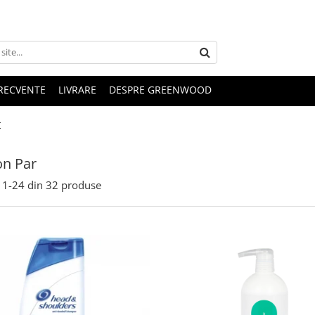
FRECVENTE
LIVRARE
DESPRE GREENWOOD
r
n Par
1-
24
din
32
produse