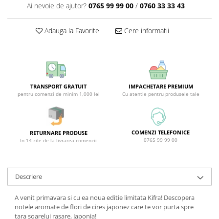
Covor & Tapiterie
Spuma de Ras
Ai nevoie de ajutor?
0765 99 99 00
/
0760 33 33 43
Mobila
Aparate de Ras
Adauga la Favorite
Cere informatii
Inox
Produse de Ten
Demachiant
Alte Articole
TRANSPORT GRATUIT
IMPACHETARE PREMIUM
pentru comenzi de minim 1,000 lei
Cu atentie pentru produsele tale
COMENZI TELEFONICE
RETURNARE PRODUSE
0765 99 99 00
In 14 zile de la livrarea comenzii
Descriere
A venit primavara si cu ea noua editie limitata Kifra! Descopera
notele aromate de flori de cires japonez care te vor purta spre
tara soarelui rasare, Japonia!