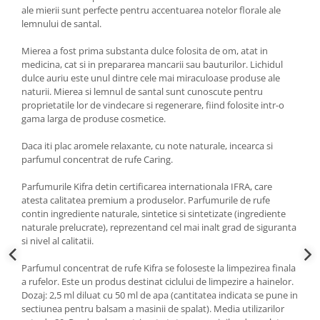
ale mierii sunt perfecte pentru accentuarea notelor florale ale
lemnului de santal.
Mierea a fost prima substanta dulce folosita de om, atat in
medicina, cat si in prepararea mancarii sau bauturilor. Lichidul
dulce auriu este unul dintre cele mai miraculoase produse ale
naturii. Mierea si lemnul de santal sunt cunoscute pentru
proprietatile lor de vindecare si regenerare, fiind folosite intr-o
gama larga de produse cosmetice.
Daca iti plac aromele relaxante, cu note naturale, incearca si
parfumul concentrat de rufe Caring.
Parfumurile Kifra detin certificarea internationala IFRA, care
atesta calitatea premium a produselor. Parfumurile de rufe
contin ingrediente naturale, sintetice si sintetizate (ingrediente
naturale prelucrate), reprezentand cel mai inalt grad de siguranta
si nivel al calitatii.
Parfumul concentrat de rufe Kifra se foloseste la limpezirea finala
a rufelor. Este un produs destinat ciclului de limpezire a hainelor.
Dozaj: 2,5 ml diluat cu 50 ml de apa (cantitatea indicata se pune in
sectiunea pentru balsam a masinii de spalat). Media utilizarilor