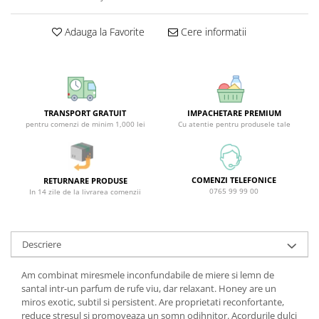
Covor & Tapiterie
Spuma de Ras
Mobila
Aparate de Ras
Adauga la Favorite
Cere informatii
Inox
Produse de Ten
Demachiant
Alte Articole
TRANSPORT GRATUIT
IMPACHETARE PREMIUM
pentru comenzi de minim 1,000 lei
Cu atentie pentru produsele tale
COMENZI TELEFONICE
RETURNARE PRODUSE
0765 99 99 00
In 14 zile de la livrarea comenzii
Descriere
Am combinat miresmele inconfundabile de miere si lemn de
santal intr-un parfum de rufe viu, dar relaxant. Honey are un
miros exotic, subtil si persistent. Are proprietati reconfortante,
reduce stresul si promoveaza un somn odihnitor. Acordurile dulci