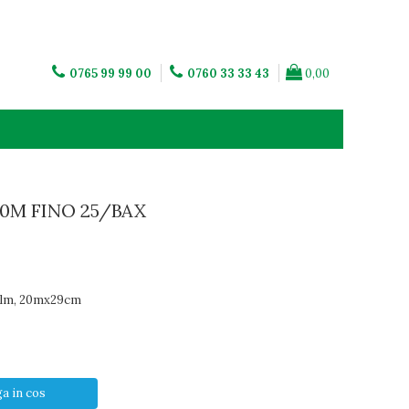
0765 99 99 00
0760 33 33 43
0,00
0M FINO 25/BAX
 Film, 20mx29cm
a in cos