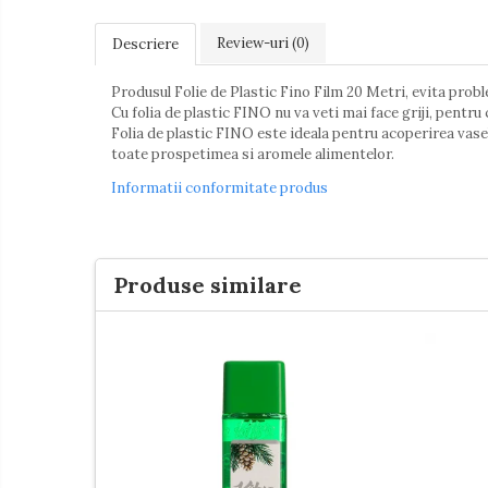
Dezinfectant Suprafete
Review-uri
(0)
Descriere
Sticla & Fereastra
Covor & Tapiterie
Produsul Folie de Plastic Fino Film 20 Metri, evita prob
Mobila
Cu folia de plastic FINO nu va veti mai face griji, pentr
Folia de plastic FINO este ideala pentru acoperirea vase
Inox
toate prospetimea si aromele alimentelor.
Ingrijire Personala
Informatii conformitate produs
Ingrijire Par
Birotica
&
Sampon Par
Papetarie
Becuri
Balsam Par
&
Produse similare
Masca Par
Baterii
Lumanari
Vopsea Par
&
Candele
Set
Accesorii Par
Cadou
Fixativ & Spuma Par
Ingrijire Corp
Sapun
Gel de Dus