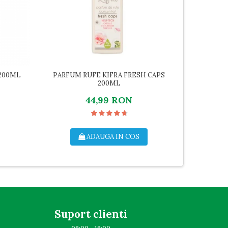
 200ML
PARFUM RUFE KIFRA FRESH CAPS
PARF
200ML
44,99 RON
ADAUGA IN COS
Suport clienti