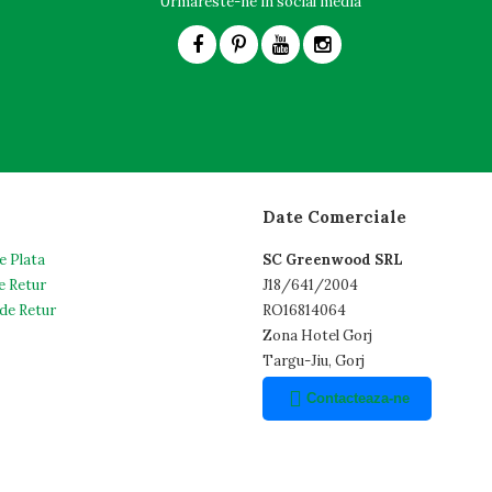
Urmareste-ne in social media
Date Comerciale
e Plata
SC Greenwood SRL
e Retur
J18/641/2004
de Retur
RO16814064
Zona Hotel Gorj
Targu-Jiu, Gorj
Contacteaza-ne