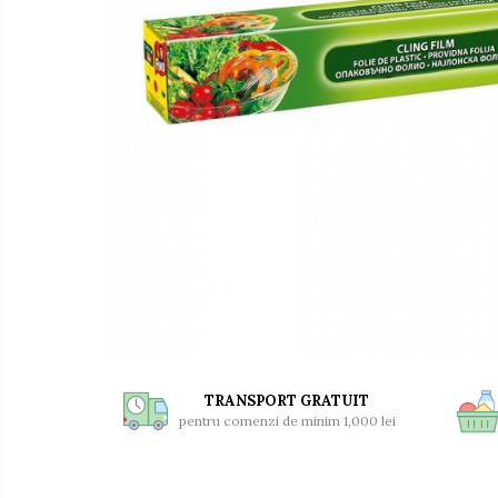
Universal
Prosoape de Hartie & Servetele
Accesorii Bucatarie
Baie & Toaleta
Curatare Baie
Dezinfectant WC
Odorizant WC
Anticalcar, Piatra & Rugina
Solutie Desfundat Tevi
Hartie Igienica
Detergenti Pardoseli
Lemn & Parchet
Universal
TRANSPORT GRATUIT
Gresie, Piatra & Granit
pentru comenzi de minim 1,000 lei
Odorizant Camera
Detergenti Diverse Suprafete