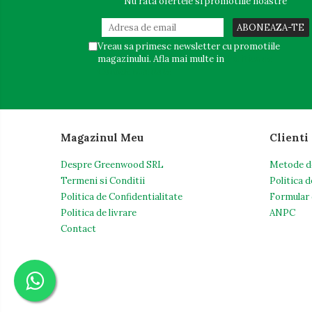
Nu rata ofertele si promotiile noastre
Produse de Ras
After Shave
Crema de Ras
Vreau sa primesc newsletter cu promotiile
magazinului. Afla mai multe in
Politica de
Gel de Ras
Confidentialitate
Spuma de Ras
Aparate de Ras
Produse de Ten
Magazinul Meu
Clienti
Demachiant
Alte Articole
Despre Greenwood SRL
Metode d
Termeni si Conditii
Politica d
Adezivi & Benzi adezive
Politica de Confidentialitate
Formular 
Articole & Accesorii Birou
Politica de livrare
ANPC
Contact