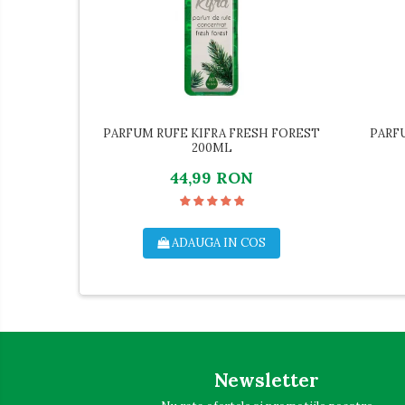
Servetele Umede
Crema
Lotiune
Igiena Intima
Igiena Orala
PARFUM RUFE KIFRA FRESH FOREST
PARF
Pasta de Dinti
200ML
Apa de Gura
44,99 RON
Periute de Dinti
Ingrijire Copii & Bebelusi
Scutece Pampers
ADAUGA IN COS
Servetele Umede
Sampon & Balsam copii
Deodorante
Spray
Stick
Newsletter
Roll-On