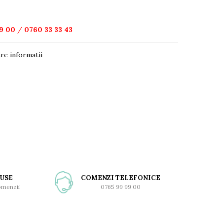
9 00
/
0760 33 33 43
re informatii
USE
COMENZI TELEFONICE
comenzii
0765 99 99 00