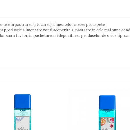
lemele in pastrarea (stocarea) alimentelor mereu proaspete.
u ca produsele alimentare vor fi acoperite si pastrate in cele mai bune con
lor sau a tavilor, impachetarea si depozitarea produselor de orice tip: s