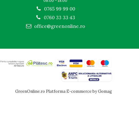
08:00 - 18:00
0765 99 99 00
0760 33 33 43
office@greenonline.ro
GreenOnline.ro
Platforma E-commerce by Gomag