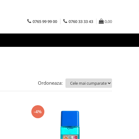
0765 99 99 00
0760 33 33 43
0,00
Ordoneaza:
-4%