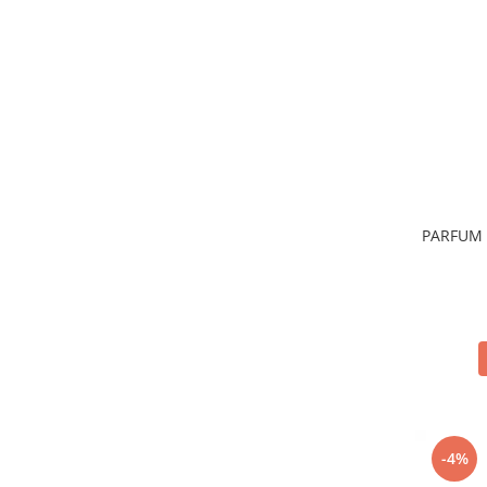
Sticla & Fereastra
Covor & Tapiterie
Mobila
Inox
Ingrijire Personala
Ingrijire Par
Sampon Par
Balsam Par
PARFUM 
Masca Par
Vopsea Par
Accesorii Par
Fixativ & Spuma Par
Ingrijire Corp
Sapun
Gel de Dus
Servetele Umede
-4%
Crema