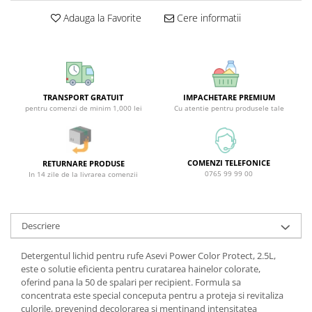
Covor & Tapiterie
Spuma de Ras
Adauga la Favorite
Cere informatii
Mobila
Aparate de Ras
Inox
Produse de Ten
Demachiant
Alte Articole
TRANSPORT GRATUIT
IMPACHETARE PREMIUM
pentru comenzi de minim 1,000 lei
Cu atentie pentru produsele tale
COMENZI TELEFONICE
RETURNARE PRODUSE
0765 99 99 00
In 14 zile de la livrarea comenzii
Descriere
Detergentul lichid pentru rufe Asevi Power Color Protect, 2.5L,
este o solutie eficienta pentru curatarea hainelor colorate,
oferind pana la 50 de spalari per recipient. Formula sa
concentrata este special conceputa pentru a proteja si revitaliza
culorile, prevenind decolorarea si mentinand intensitatea