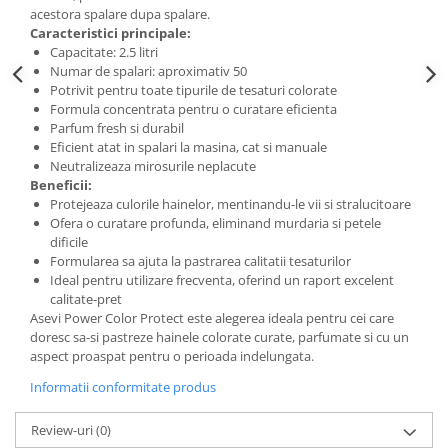
acestora spalare dupa spalare.
Caracteristici principale:
Capacitate: 2.5 litri
Numar de spalari: aproximativ 50
Potrivit pentru toate tipurile de tesaturi colorate
Formula concentrata pentru o curatare eficienta
Parfum fresh si durabil
Eficient atat in spalari la masina, cat si manuale
Neutralizeaza mirosurile neplacute
Beneficii:
Protejeaza culorile hainelor, mentinandu-le vii si stralucitoare
Ofera o curatare profunda, eliminand murdaria si petele
dificile
Formularea sa ajuta la pastrarea calitatii tesaturilor
Ideal pentru utilizare frecventa, oferind un raport excelent
calitate-pret
Asevi Power Color Protect este alegerea ideala pentru cei care
doresc sa-si pastreze hainele colorate curate, parfumate si cu un
aspect proaspat pentru o perioada indelungata.
Informatii conformitate produs
Review-uri
(0)