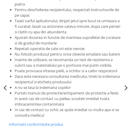
piatra
Pentru deschiderea recipientului, respectati instructiunile de
pe capac
Taiati varful aplicatorului; dirijati jetul spre locul ce urmeaza a
fi curatat; lasati sa actioneze cateva minute, dupa care periati
si clatiti cu apa din abundenta
Ajustati dozarea in functie de marimea suprafetei de curatare
si de gradul de murdarie
Repetati operatia de cate ori este nevoie
Nu folositi produsul pentru orice obiecte emailate sau baterii
Inainte de utilizare, se recomanda un test de rezistenta a
culorii sau a materialului pe o portiune mai putin vizibila
Poate provoaca iritarea pielii, a ochilor si a cailor respiratorii
Daca este necesara consultarea medicului, tineti la indemana
recipientul si eticheta produsului
A nu se lasa la indemana copiilor
Purtati manusi de protectie/echipament de protectie a fetei;
in acest caz de contact cu pielea, scoateti imediat toata
imbracamintea contaminata
In caz de contact cu ochii, se spala imediat cu multa apa si se
consulta medicul
Informatii conformitate produs