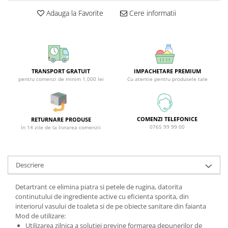
Covor & Tapiterie
Spuma de Ras
Adauga la Favorite
Cere informatii
Mobila
Aparate de Ras
Inox
Produse de Ten
Demachiant
Alte Articole
TRANSPORT GRATUIT
IMPACHETARE PREMIUM
pentru comenzi de minim 1,000 lei
Cu atentie pentru produsele tale
COMENZI TELEFONICE
RETURNARE PRODUSE
0765 99 99 00
In 14 zile de la livrarea comenzii
Descriere
Detartrant ce elimina piatra si petele de rugina, datorita
continutului de ingrediente active cu eficienta sporita, din
interiorul vasului de toaleta si de pe obiecte sanitare din faianta
Mod de utilizare:
Utilizarea zilnica a solutiei previne formarea depunerilor de