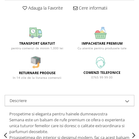
Covor & Tapiterie
Spuma de Ras
Adauga la Favorite
Cere informatii
Mobila
Aparate de Ras
Inox
Produse de Ten
Demachiant
Alte Articole
TRANSPORT GRATUIT
IMPACHETARE PREMIUM
pentru comenzi de minim 1,000 lei
Cu atentie pentru produsele tale
COMENZI TELEFONICE
RETURNARE PRODUSE
0765 99 99 00
In 14 zile de la livrarea comenzii
Descriere
Prospetime si eleganta pentru hainele dumneavostra
Semana este un balsam de rufe premium ce ofera o experienta
unica tuturor femeilor care isi doresc o calitate extraordinara si
parfumuri deosebite.
Proaspetimea din interior si designul modern, fac ca acest balsam