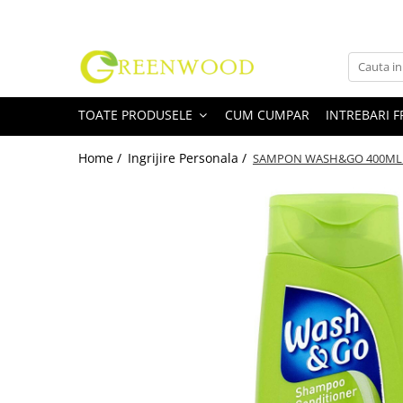
Toate Produsele
Produse Curatenie
TOATE PRODUSELE
CUM CUMPAR
INTREBARI 
Detergenti Rufe
Detergent Rufe Pudra
Home /
Ingrijire Personala /
SAMPON WASH&GO 400ML 2
Detergent Rufe Lichid
Balsam Rufe
Parfum Rufe
Inalbitor & Indepartare Pete
Anticalcar & Igienizante
Bucatarie
Curatare Bucatarie
Aragaz, Plita, Cuptor & Grill
Detergent Vase
Degresant