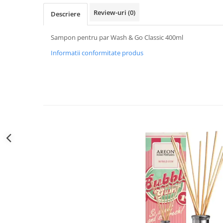
Sticla & Fereastra
Review-uri
(0)
Descriere
Covor & Tapiterie
Mobila
Sampon pentru par Wash & Go Classic 400ml
Inox
Informatii conformitate produs
Ingrijire Personala
Ingrijire Par
Sampon Par
Balsam Par
Masca Par
Vopsea Par
Accesorii Par
Fixativ & Spuma Par
Ingrijire Corp
Sapun
Gel de Dus
Servetele Umede
Crema