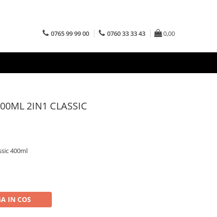
0765 99 99 00
0760 33 33 43
0,00
0ML 2IN1 CLASSIC
sic 400ml
A IN COS