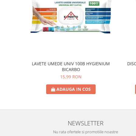
Crema de Ras
Gel de Ras
Spuma de Ras
Aparate de Ras
Produse de Ten
Demachiant
Alte Articole
Birotica & Papetarie
LAVETE UMEDE UNIV 100B HYGIENIUM
DIS
BICARBO
Adezivi & Benzi adezive
15,99 RON
Articole & Accesorii Birou
Becuri & Baterii
ADAUGA IN COS
Lumanari & Candele
Set Cadou
NEWSLETTER
Nu rata ofertele si promotiile noastre