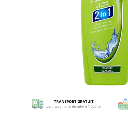
Universal
Prosoape de Hartie & Servetele
Accesorii Bucatarie
Baie & Toaleta
Curatare Baie
Dezinfectant WC
Odorizant WC
Anticalcar, Piatra & Rugina
Solutie Desfundat Tevi
Hartie Igienica
Detergenti Pardoseli
Lemn & Parchet
Universal
Gresie, Piatra & Granit
TRANSPORT GRATUIT
pentru comenzi de minim 1,000 lei
Odorizant Camera
Detergenti Diverse Suprafete
Dezinfectant Suprafete