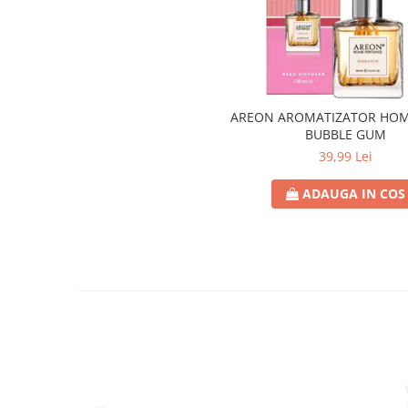
Lotiune
Igiena Intima
Igiena Orala
Pasta de Dinti
AREON AROMATIZATOR HOM
Apa de Gura
BUBBLE GUM
Periute de Dinti
39,99 Lei
Ingrijire Copii & Bebelusi
ADAUGA IN COS
Scutece Pampers
Servetele Umede
Sampon & Balsam copii
Deodorante
Spray
Stick
Roll-On
Produse de Ras
After Shave