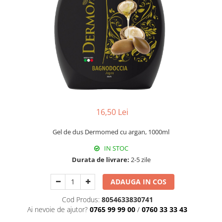
Universal
Prosoape de Hartie & Servetele
Accesorii Bucatarie
Baie & Toaleta
Curatare Baie
Dezinfectant WC
Odorizant WC
Anticalcar, Piatra & Rugina
Solutie Desfundat Tevi
16,50 Lei
Hartie Igienica
Gel de dus Dermomed cu argan, 1000ml
Detergenti Pardoseli
IN STOC
Lemn & Parchet
Durata de livrare:
2-5 zile
Universal
Gresie, Piatra & Granit
ADAUGA IN COS
Odorizant Camera
Cod Produs:
8054633830741
Detergenti Diverse Suprafete
Ai nevoie de ajutor?
0765 99 99 00
/
0760 33 33 43
Dezinfectant Suprafete