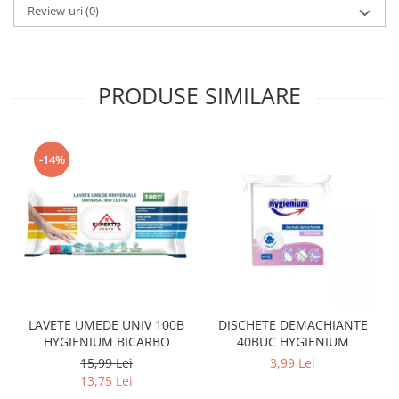
Review-uri
(0)
Lotiune
Igiena Intima
Igiena Orala
PRODUSE SIMILARE
Pasta de Dinti
Apa de Gura
Periute de Dinti
-14%
Ingrijire Copii & Bebelusi
Scutece Pampers
Servetele Umede
Sampon & Balsam copii
Deodorante
Spray
Stick
LAVETE UMEDE UNIV 100B
DISCHETE DEMACHIANTE
Roll-On
HYGIENIUM BICARBO
40BUC HYGIENIUM
Produse de Ras
15,99 Lei
3,99 Lei
13,75 Lei
After Shave