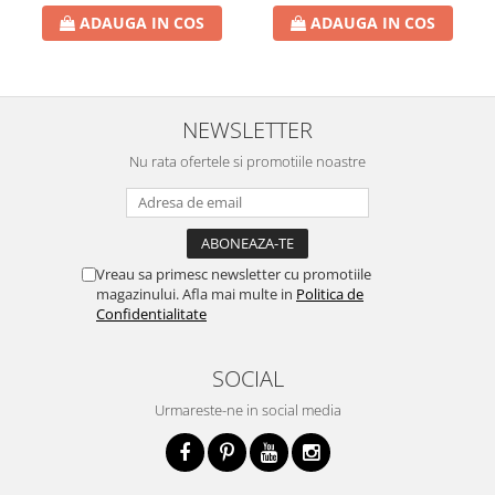
Crema de Ras
ADAUGA IN COS
ADAUGA IN COS
Gel de Ras
Spuma de Ras
Aparate de Ras
NEWSLETTER
Produse de Ten
Nu rata ofertele si promotiile noastre
Demachiant
Alte Articole
Birotica & Papetarie
Adezivi & Benzi adezive
Vreau sa primesc newsletter cu promotiile
Articole & Accesorii Birou
magazinului. Afla mai multe in
Politica de
Confidentialitate
Becuri & Baterii
Lumanari & Candele
SOCIAL
Set Cadou
Urmareste-ne in social media