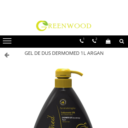
Toate Produsele
Produse Curatenie
Detergenti Rufe
1
2
Detergent Rufe Pudra
GEL DE DUS DERMOMED 1L ARGAN
Detergent Rufe Lichid
Balsam Rufe
Parfum Rufe
Inalbitor & Indepartare Pete
Anticalcar & Igienizante
Bucatarie
Curatare Bucatarie
Aragaz, Plita, Cuptor & Grill
Detergent Vase
Degresant