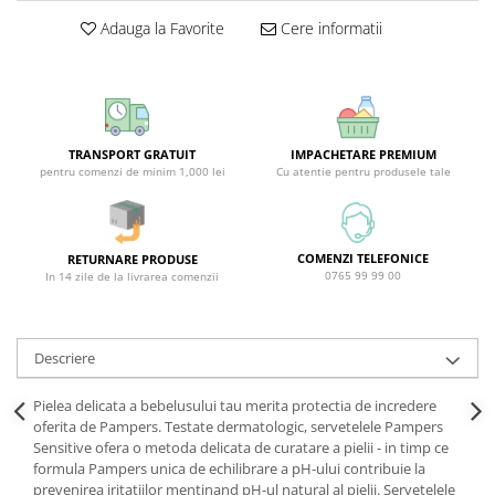
Covor & Tapiterie
Spuma de Ras
Adauga la Favorite
Cere informatii
Mobila
Aparate de Ras
Inox
Produse de Ten
Demachiant
Alte Articole
TRANSPORT GRATUIT
IMPACHETARE PREMIUM
pentru comenzi de minim 1,000 lei
Cu atentie pentru produsele tale
COMENZI TELEFONICE
RETURNARE PRODUSE
0765 99 99 00
In 14 zile de la livrarea comenzii
Descriere
Pielea delicata a bebelusului tau merita protectia de incredere
oferita de Pampers. Testate dermatologic, servetelele Pampers
Sensitive ofera o metoda delicata de curatare a pielii - in timp ce
formula Pampers unica de echilibrare a pH-ului contribuie la
prevenirea iritatiilor mentinand pH-ul natural al pielii. Servetelele