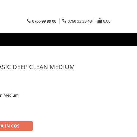
0765 99 99 00
0760 33 33 43
0,00
ASIC DEEP CLEAN MEDIUM
lean Medium
A IN COS