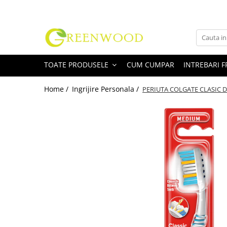
Toate Produsele
Produse Curatenie
TOATE PRODUSELE
CUM CUMPAR
INTREBARI 
Detergenti Rufe
Detergent Rufe Pudra
Home /
Ingrijire Personala /
PERIUTA COLGATE CLASIC 
Detergent Rufe Lichid
Balsam Rufe
Parfum Rufe
Inalbitor & Indepartare Pete
Anticalcar & Igienizante
Bucatarie
Curatare Bucatarie
Aragaz, Plita, Cuptor & Grill
Detergent Vase
Degresant