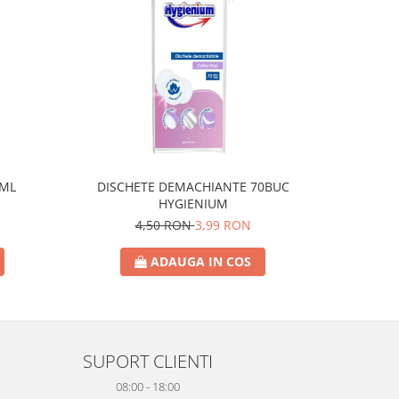
0ML
DISCHETE DEMACHIANTE 70BUC
SAPUN L
HYGIENIUM
4,50 RON
3,99 RON
ADAUGA IN COS
SUPORT CLIENTI
08:00 - 18:00