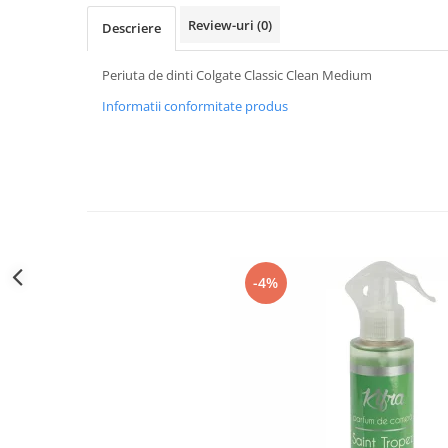
Sticla & Fereastra
Review-uri
(0)
Descriere
Covor & Tapiterie
Mobila
Periuta de dinti Colgate Classic Clean Medium
Inox
Informatii conformitate produs
Ingrijire Personala
Ingrijire Par
Sampon Par
Balsam Par
Masca Par
Vopsea Par
-4%
Accesorii Par
Fixativ & Spuma Par
Ingrijire Corp
Sapun
Gel de Dus
Servetele Umede
Crema