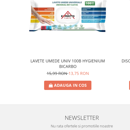
Crema de Ras
Gel de Ras
Spuma de Ras
Aparate de Ras
Produse de Ten
Demachiant
Alte Articole
Birotica & Papetarie
LAVETE UMEDE UNIV 100B HYGIENIUM
DIS
BICARBO
Adezivi & Benzi adezive
15,99 RON
13,75 RON
Articole & Accesorii Birou
Becuri & Baterii
ADAUGA IN COS
Lumanari & Candele
Set Cadou
NEWSLETTER
Nu rata ofertele si promotiile noastre