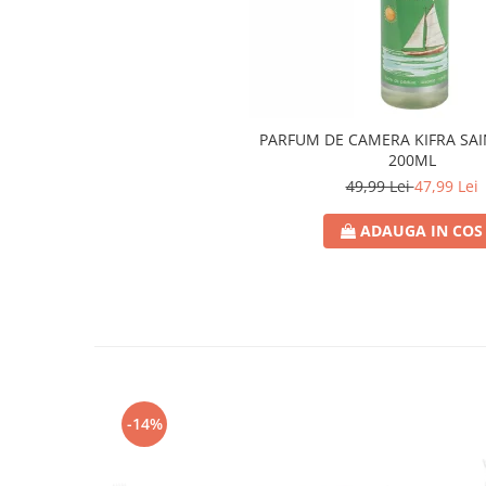
Lotiune
Igiena Intima
Igiena Orala
Pasta de Dinti
PARFUM DE CAMERA KIFRA SAI
Apa de Gura
200ML
Periute de Dinti
49,99 Lei
47,99 Lei
Ingrijire Copii & Bebelusi
ADAUGA IN COS
Scutece Pampers
Servetele Umede
Sampon & Balsam copii
Deodorante
Spray
Stick
Roll-On
-14%
Produse de Ras
After Shave