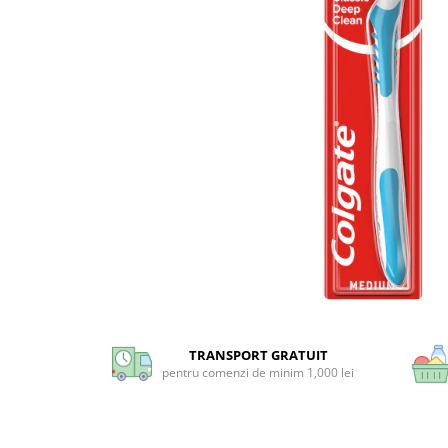
Universal
Prosoape de Hartie & Servetele
Accesorii Bucatarie
Baie & Toaleta
Curatare Baie
Dezinfectant WC
Odorizant WC
Anticalcar, Piatra & Rugina
Solutie Desfundat Tevi
Hartie Igienica
Detergenti Pardoseli
Lemn & Parchet
Universal
Gresie, Piatra & Granit
TRANSPORT GRATUIT
pentru comenzi de minim 1,000 lei
Odorizant Camera
Detergenti Diverse Suprafete
Dezinfectant Suprafete