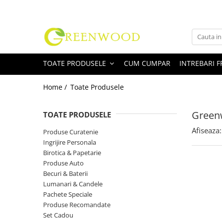
Toate Produsele
Produse Curatenie
TOATE PRODUSELE
CUM CUMPAR
INTREBARI 
Detergenti Rufe
Detergent Rufe Pudra
Home /
Toate Produsele
Detergent Rufe Lichid
Balsam Rufe
Greenw
TOATE PRODUSELE
Parfum Rufe
Afiseaza:
Produse Curatenie
Inalbitor & Indepartare Pete
Ingrijire Personala
Anticalcar & Igienizante
Birotica & Papetarie
Bucatarie
Produse Auto
Becuri & Baterii
Curatare Bucatarie
Lumanari & Candele
Aragaz, Plita, Cuptor & Grill
Pachete Speciale
Detergent Vase
Produse Recomandate
Degresant
Set Cadou