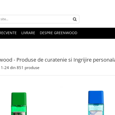
FRECVENTE
LIVRARE
DESPRE GREENWOOD
ood - Produse de curatenie si Ingrijire personal
1-
24
din
851
produse