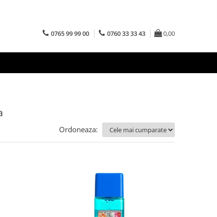
0765 99 99 00
0760 33 33 43
0,00
a
Ordoneaza: