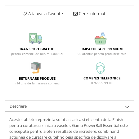
Covor & Tapiterie
Spuma de Ras
Mobila
Aparate de Ras
Adauga la Favorite
Cere informatii
Inox
Produse de Ten
Demachiant
Alte Articole
TRANSPORT GRATUIT
IMPACHETARE PREMIUM
pentru comenzi de minim 1,000 lei
Cu atentie pentru produsele tale
COMENZI TELEFONICE
RETURNARE PRODUSE
0765 99 99 00
In 14 zile de la livrarea comenzii
Descriere
Aceste tablete reprezinta solutia clasica si eficienta de la Finish
pentru curatarea zilnica a vaselor. Gama PowerBall Essential este
conceputa pentru a oferi rezultate de incredere, combinand
actiunea de curatare cu tehnologia specifica de dizolvare a