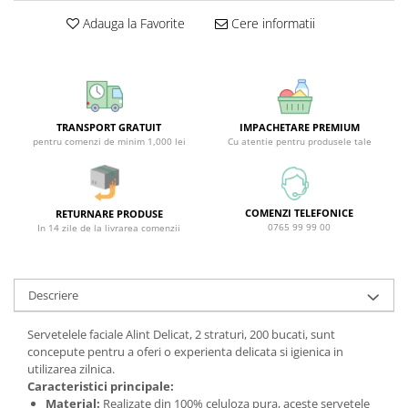
Covor & Tapiterie
Spuma de Ras
Adauga la Favorite
Cere informatii
Mobila
Aparate de Ras
Inox
Produse de Ten
Demachiant
Alte Articole
TRANSPORT GRATUIT
IMPACHETARE PREMIUM
pentru comenzi de minim 1,000 lei
Cu atentie pentru produsele tale
COMENZI TELEFONICE
RETURNARE PRODUSE
0765 99 99 00
In 14 zile de la livrarea comenzii
Descriere
Servetelele faciale Alint Delicat, 2 straturi, 200 bucati, sunt
concepute pentru a oferi o experienta delicata si igienica in
utilizarea zilnica.
Caracteristici principale:
Material:
Realizate din 100% celuloza pura, aceste servetele