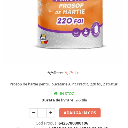
Universal
Prosoape de Hartie & Servetele
Accesorii Bucatarie
Baie & Toaleta
Curatare Baie
Dezinfectant WC
Odorizant WC
Anticalcar, Piatra & Rugina
Solutie Desfundat Tevi
Hartie Igienica
6,50 Lei
5,25 Lei
Detergenti Pardoseli
Prosop de hartie pentru bucatarie Alint Practic, 220 foi, 2 straturi
Lemn & Parchet
IN STOC
Universal
Durata de livrare:
2-5 zile
Gresie, Piatra & Granit
Odorizant Camera
ADAUGA IN COS
Detergenti Diverse Suprafete
Cod Produs:
6425780000196
Dezinfectant Suprafete