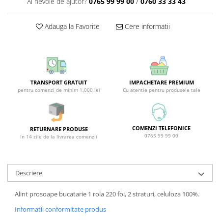
Ai nevoie de ajutor?
0765 99 99 00
/
0760 33 33 43
Sticla & Fereastra
Covor & Tapiterie
Adauga la Favorite
Cere informatii
Mobila
Inox
Ingrijire Personala
Ingrijire Par
TRANSPORT GRATUIT
IMPACHETARE PREMIUM
Sampon Par
pentru comenzi de minim 1,000 lei
Cu atentie pentru produsele tale
Balsam Par
Masca Par
Vopsea Par
COMENZI TELEFONICE
RETURNARE PRODUSE
0765 99 99 00
In 14 zile de la livrarea comenzii
Accesorii Par
Fixativ & Spuma Par
Ingrijire Corp
Descriere
Sapun
Alint prosoape bucatarie 1 rola 220 foi, 2 straturi, celuloza 100%.
Gel de Dus
Servetele Umede
Informatii conformitate produs
Crema