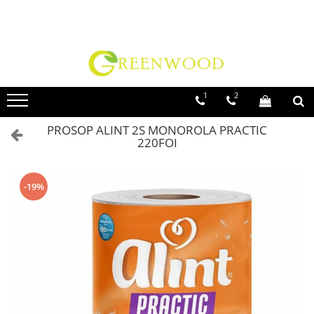
Toate Produsele
Produse Curatenie
Detergenti Rufe
1
2
Detergent Rufe Pudra
PROSOP ALINT 2S MONOROLA PRACTIC
Detergent Rufe Lichid
220FOI
Balsam Rufe
Parfum Rufe
-19%
Inalbitor & Indepartare Pete
Anticalcar & Igienizante
Bucatarie
Curatare Bucatarie
Aragaz, Plita, Cuptor & Grill
Detergent Vase
Degresant