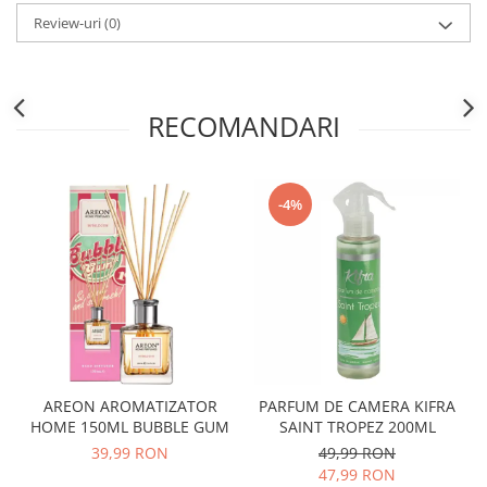
Review-uri
(0)
Lotiune
Igiena Intima
Igiena Orala
RECOMANDARI
Pasta de Dinti
Apa de Gura
Periute de Dinti
Ingrijire Copii & Bebelusi
-4%
Scutece Pampers
Servetele Umede
Sampon & Balsam copii
Deodorante
Spray
Stick
AREON AROMATIZATOR
PARFUM DE CAMERA KIFRA
Roll-On
HOME 150ML BUBBLE GUM
SAINT TROPEZ 200ML
Produse de Ras
39,99 RON
49,99 RON
After Shave
47,99 RON