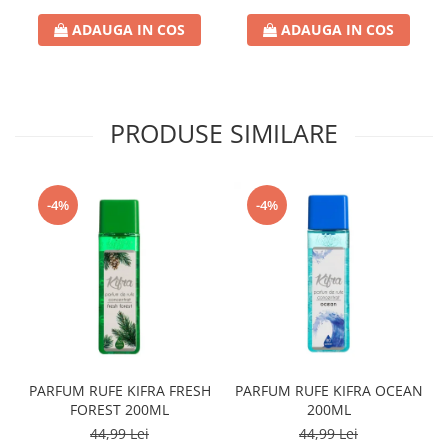
Crema de Ras
ADAUGA IN COS
ADAUGA IN COS
Gel de Ras
Spuma de Ras
Aparate de Ras
Produse de Ten
PRODUSE SIMILARE
Demachiant
Alte Articole
-4%
-4%
Birotica & Papetarie
Adezivi & Benzi adezive
Articole & Accesorii Birou
Becuri & Baterii
Lumanari & Candele
Set Cadou
PARFUM RUFE KIFRA FRESH
PARFUM RUFE KIFRA OCEAN
FOREST 200ML
200ML
44,99 Lei
44,99 Lei