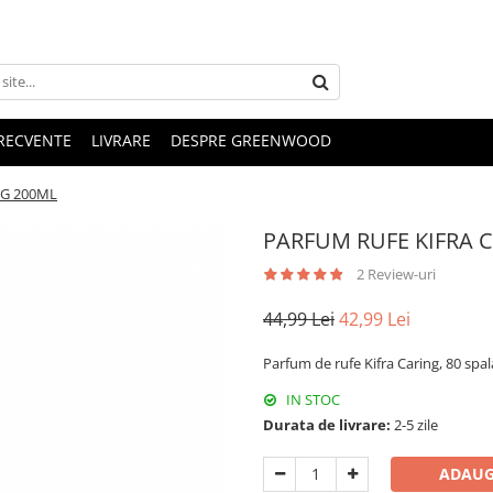
FRECVENTE
LIVRARE
DESPRE GREENWOOD
NG 200ML
PARFUM RUFE KIFRA 
2 Review-uri
44,99 Lei
42,99 Lei
Parfum de rufe Kifra Caring, 80 spal
IN STOC
Durata de livrare:
2-5 zile
ADAUG