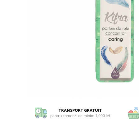
Universal
Prosoape de Hartie & Servetele
Accesorii Bucatarie
Baie & Toaleta
Curatare Baie
Dezinfectant WC
Odorizant WC
Anticalcar, Piatra & Rugina
Solutie Desfundat Tevi
Hartie Igienica
Detergenti Pardoseli
Lemn & Parchet
Universal
Gresie, Piatra & Granit
TRANSPORT GRATUIT
pentru comenzi de minim 1,000 lei
Odorizant Camera
Detergenti Diverse Suprafete
Dezinfectant Suprafete