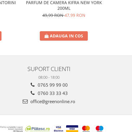
NTORINI
PARFUM DE CAMERA KIFRA NEW YORK
PAR
200ML
M
49,99 RON
47,99 RON
4
ADAUGA IN COS
SUPORT CLIENTI
08:00 - 18:00
0765 99 99 00
0760 33 33 43
office@greenonline.ro