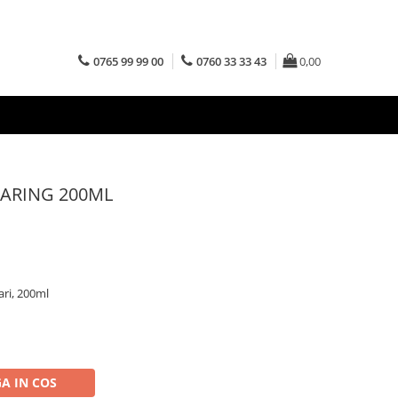
0765 99 99 00
0760 33 33 43
0,00
CARING 200ML
ari, 200ml
A IN COS