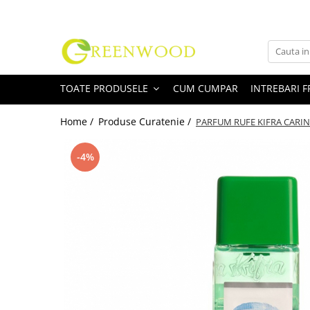
Toate Produsele
Produse Curatenie
TOATE PRODUSELE
CUM CUMPAR
INTREBARI 
Detergenti Rufe
Detergent Rufe Pudra
Home /
Produse Curatenie /
PARFUM RUFE KIFRA CARI
Detergent Rufe Lichid
Balsam Rufe
-4%
Parfum Rufe
Inalbitor & Indepartare Pete
Anticalcar & Igienizante
Bucatarie
Curatare Bucatarie
Aragaz, Plita, Cuptor & Grill
Detergent Vase
Degresant