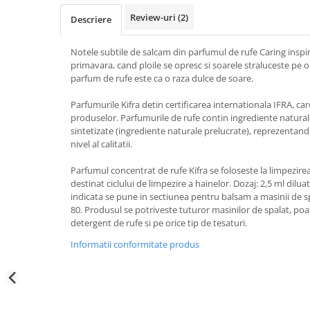
Sticla & Fereastra
Review-uri
(2)
Descriere
Covor & Tapiterie
Mobila
Notele subtile de salcam din parfumul de rufe Caring inspir
primavara, cand ploile se opresc si soarele straluceste pe
Inox
parfum de rufe este ca o raza dulce de soare.
Ingrijire Personala
Ingrijire Par
Parfumurile Kifra detin certificarea internationala IFRA, ca
produselor. Parfumurile de rufe contin ingrediente naturale,
Sampon Par
sintetizate (ingrediente naturale prelucrate), reprezentand 
Balsam Par
nivel al calitatii.
Masca Par
Parfumul concentrat de rufe Kifra se foloseste la limpezirea
Vopsea Par
destinat ciclului de limpezire a hainelor. Dozaj: 2,5 ml dilu
indicata se pune in sectiunea pentru balsam a masinii de spa
Accesorii Par
80. Produsul se potriveste tuturor masinilor de spalat, poat
Fixativ & Spuma Par
detergent de rufe si pe orice tip de tesaturi.
Ingrijire Corp
Informatii conformitate produs
Sapun
Gel de Dus
Servetele Umede
Crema