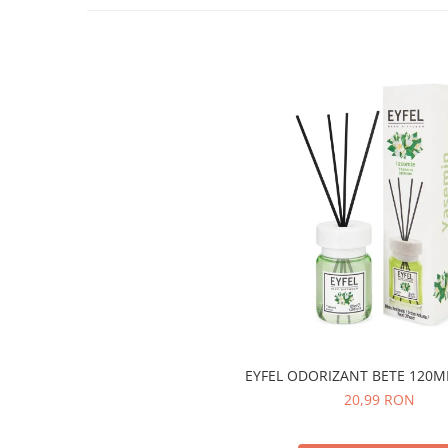
Lotiune
Igiena Intima
Igiena Orala
Pasta de Dinti
Apa de Gura
Periute de Dinti
Ingrijire Copii & Bebelusi
Scutece Pampers
Servetele Umede
Sampon & Balsam copii
Deodorante
Spray
Stick
EYFEL ODORIZANT BETE 120M
Roll-On
20,99 RON
Produse de Ras
After Shave