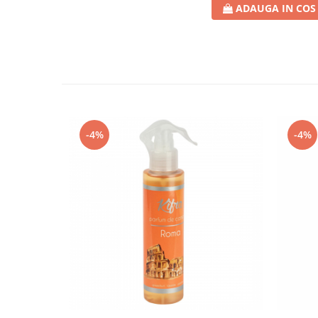
ADAUGA IN COS
Crema de Ras
Gel de Ras
Spuma de Ras
Aparate de Ras
Produse de Ten
Demachiant
Alte Articole
-4%
-4%
Birotica & Papetarie
Adezivi & Benzi adezive
Articole & Accesorii Birou
Becuri & Baterii
Lumanari & Candele
Set Cadou