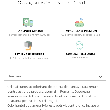
Adauga la Favorite
Cere informatii
Covor & Tapiterie
Spuma de Ras
Mobila
Aparate de Ras
Inox
Produse de Ten
Demachiant
Alte Articole
TRANSPORT GRATUIT
IMPACHETARE PREMIUM
pentru comenzi de minim 1,000 lei
Cu atentie pentru produsele tale
COMENZI TELEFONICE
RETURNARE PRODUSE
0765 99 99 00
In 14 zile de la livrarea comenzii
Descriere
Cel mai cunoscut odorizant de camera din Turcia, o tara renumita
pentru astfel de produse, acum si in Romania. Decoreaza
imaginea casei tale cu un miros placut si creeaza o atmosfera
relaxanta pentru tine si cei dragi tie.
Odorizantul de camera Eyfel este potrivit pentru orice incapere,
mirosul dureaza intre 4 si 6 saptamani.