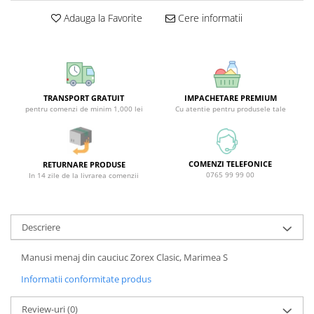
Covor & Tapiterie
Spuma de Ras
Adauga la Favorite
Cere informatii
Mobila
Aparate de Ras
Inox
Produse de Ten
Demachiant
Alte Articole
TRANSPORT GRATUIT
IMPACHETARE PREMIUM
pentru comenzi de minim 1,000 lei
Cu atentie pentru produsele tale
COMENZI TELEFONICE
RETURNARE PRODUSE
0765 99 99 00
In 14 zile de la livrarea comenzii
Descriere
Manusi menaj din cauciuc Zorex Clasic, Marimea S
Informatii conformitate produs
Review-uri
(0)