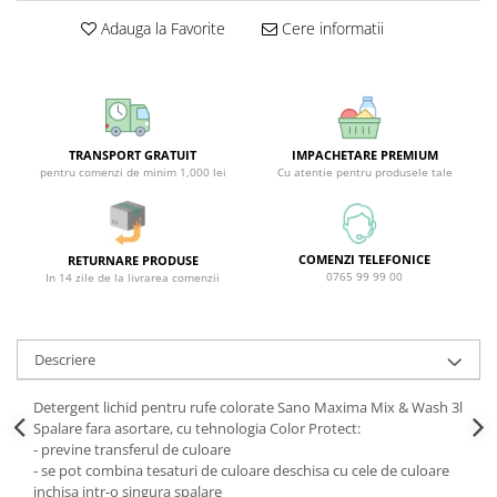
Covor & Tapiterie
Spuma de Ras
Adauga la Favorite
Cere informatii
Mobila
Aparate de Ras
Inox
Produse de Ten
Demachiant
Alte Articole
TRANSPORT GRATUIT
IMPACHETARE PREMIUM
pentru comenzi de minim 1,000 lei
Cu atentie pentru produsele tale
COMENZI TELEFONICE
RETURNARE PRODUSE
0765 99 99 00
In 14 zile de la livrarea comenzii
Descriere
Detergent lichid pentru rufe colorate Sano Maxima Mix & Wash 3l
Spalare fara asortare, cu tehnologia Color Protect:
- previne transferul de culoare
- se pot combina tesaturi de culoare deschisa cu cele de culoare
inchisa intr-o singura spalare