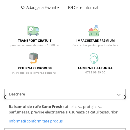
Covor & Tapiterie
Spuma de Ras
Adauga la Favorite
Cere informatii
Mobila
Aparate de Ras
Inox
Produse de Ten
Demachiant
Alte Articole
TRANSPORT GRATUIT
IMPACHETARE PREMIUM
pentru comenzi de minim 1,000 lei
Cu atentie pentru produsele tale
COMENZI TELEFONICE
RETURNARE PRODUSE
0765 99 99 00
In 14 zile de la livrarea comenzii
Descriere
Balsamul de rufe Sano Fresh
catifeleaza, protejeaza,
parfumeaza, previne electrizarea si usureaza calcatul tesaturilor.
Informatii conformitate produs