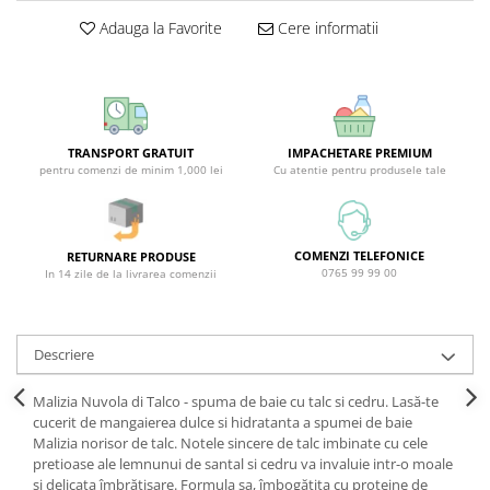
Covor & Tapiterie
Spuma de Ras
Adauga la Favorite
Cere informatii
Mobila
Aparate de Ras
Inox
Produse de Ten
Demachiant
Alte Articole
TRANSPORT GRATUIT
IMPACHETARE PREMIUM
pentru comenzi de minim 1,000 lei
Cu atentie pentru produsele tale
COMENZI TELEFONICE
RETURNARE PRODUSE
0765 99 99 00
In 14 zile de la livrarea comenzii
Descriere
Malizia Nuvola di Talco - spuma de baie cu talc si cedru. Lasă-te
cucerit de mangaierea dulce si hidratanta a spumei de baie
Malizia norisor de talc. Notele sincere de talc imbinate cu cele
pretioase ale lemnunui de santal si cedru va invaluie intr-o moale
si delicata îmbrățișare. Formula sa, îmbogățita cu proteine de