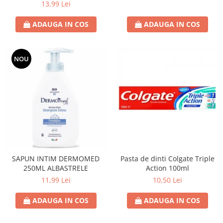
13,99 Lei
Crema de Ras
Gel de Ras
ADAUGA IN COS
ADAUGA IN COS
Spuma de Ras
Aparate de Ras
Produse de Ten
NOU
Demachiant
Alte Articole
Birotica & Papetarie
Adezivi & Benzi adezive
Articole & Accesorii Birou
Becuri & Baterii
SAPUN INTIM DERMOMED
Pasta de dinti Colgate Triple
Lumanari & Candele
250ML ALBASTRELE
Action 100ml
Set Cadou
11,99 Lei
10,50 Lei
ADAUGA IN COS
ADAUGA IN COS