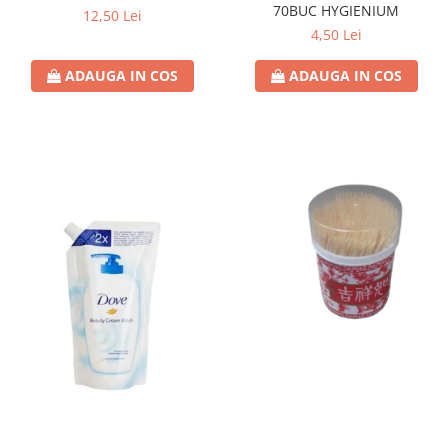
70BUC HYGIENIUM
12,50 Lei
Sticla & Fereastra
4,50 Lei
Covor & Tapiterie
Mobila
ADAUGA IN COS
ADAUGA IN COS
Inox
Ingrijire Personala
Ingrijire Par
Sampon Par
Balsam Par
Masca Par
Vopsea Par
Accesorii Par
Fixativ & Spuma Par
Ingrijire Corp
Sapun
Gel de Dus
Servetele Umede
Crema