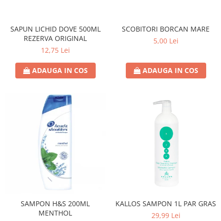
Lotiune
Igiena Intima
SAPUN LICHID DOVE 500ML
SCOBITORI BORCAN MARE
REZERVA ORIGINAL
Igiena Orala
5,00 Lei
12,75 Lei
Pasta de Dinti
Apa de Gura
ADAUGA IN COS
ADAUGA IN COS
Periute de Dinti
Ingrijire Copii & Bebelusi
Scutece Pampers
Servetele Umede
Sampon & Balsam copii
Deodorante
Spray
Stick
Roll-On
Produse de Ras
SAMPON H&S 200ML
KALLOS SAMPON 1L PAR GRAS
MENTHOL
After Shave
29,99 Lei