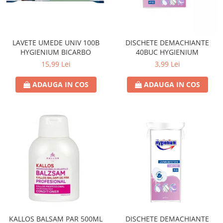
Universal
Prosoape de Hartie & Servetele
Accesorii Bucatarie
Baie & Toaleta
LAVETE UMEDE UNIV 100B
DISCHETE DEMACHIANTE
HYGIENIUM BICARBO
40BUC HYGIENIUM
Curatare Baie
15,99 Lei
3,99 Lei
Dezinfectant WC
Odorizant WC
ADAUGA IN COS
ADAUGA IN COS
Anticalcar, Piatra & Rugina
Solutie Desfundat Tevi
Hartie Igienica
Detergenti Pardoseli
Lemn & Parchet
Universal
Gresie, Piatra & Granit
Odorizant Camera
Detergenti Diverse Suprafete
KALLOS BALSAM PAR 500ML
DISCHETE DEMACHIANTE
Dezinfectant Suprafete