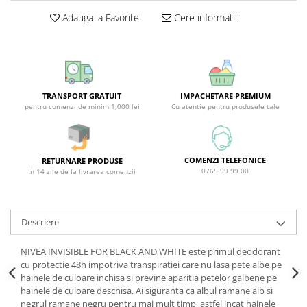
Covor & Tapiterie
Spuma de Ras
Adauga la Favorite
Cere informatii
Mobila
Aparate de Ras
Inox
Produse de Ten
Demachiant
Alte Articole
TRANSPORT GRATUIT
IMPACHETARE PREMIUM
pentru comenzi de minim 1,000 lei
Cu atentie pentru produsele tale
COMENZI TELEFONICE
RETURNARE PRODUSE
0765 99 99 00
In 14 zile de la livrarea comenzii
Descriere
NIVEA INVISIBLE FOR BLACK AND WHITE este primul deodorant
cu protectie 48h impotriva transpiratiei care nu lasa pete albe pe
hainele de culoare inchisa si previne aparitia petelor galbene pe
hainele de culoare deschisa. Ai siguranta ca albul ramane alb si
negrul ramane negru pentru mai mult timp, astfel incat hainele