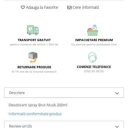
Covor & Tapiterie
Spuma de Ras
Adauga la Favorite
Cere informatii
Mobila
Aparate de Ras
Inox
Produse de Ten
Demachiant
Alte Articole
TRANSPORT GRATUIT
IMPACHETARE PREMIUM
pentru comenzi de minim 1,000 lei
Cu atentie pentru produsele tale
COMENZI TELEFONICE
RETURNARE PRODUSE
0765 99 99 00
In 14 zile de la livrarea comenzii
Descriere
Deodorant spray Brut Musk 200ml
Informatii conformitate produs
Review-uri
(0)