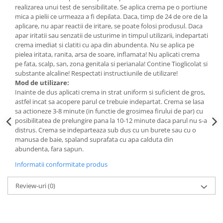
realizarea unui test de sensibilitate. Se aplica crema pe o portiune
Lotiune
mica a pielii ce urmeaza a fi depilata. Daca, timp de 24 de ore de la
Igiena Intima
aplicare, nu apar reactii de iritare, se poate folosi produsul. Daca
apar iritatii sau senzatii de usturime in timpul utilizarii, indepartati
Igiena Orala
crema imediat si clatiti cu apa din abundenta. Nu se aplica pe
Pasta de Dinti
pielea iritata, ranita, arsa de soare, inflamata! Nu aplicati crema
pe fata, scalp, san, zona genitala si perianala! Contine Tioglicolat si
Apa de Gura
substante alcaline! Respectati instructiunile de utilizare!
Periute de Dinti
Mod de utilizare:
Inainte de dus aplicati crema in strat uniform si suficient de gros,
Ingrijire Copii & Bebelusi
astfel incat sa acopere parul ce trebuie indepartat. Crema se lasa
Scutece Pampers
sa actioneze 3-8 minute (in functie de grosimea firului de par) cu
posibilitatea de prelungire pana la 10-12 minute daca parul nu s-a
Servetele Umede
distrus. Crema se indeparteaza sub dus cu un burete sau cu o
Sampon & Balsam copii
manusa de baie, spaland suprafata cu apa calduta din
Deodorante
abundenta, fara sapun.
Spray
Informatii conformitate produs
Stick
Review-uri
(0)
Roll-On
Produse de Ras
After Shave