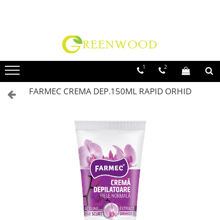
Toate Produsele
Produse Curatenie
Detergenti Rufe
1
2
Detergent Rufe Pudra
FARMEC CREMA DEP.150ML RAPID ORHID
Detergent Rufe Lichid
Balsam Rufe
Parfum Rufe
Inalbitor & Indepartare Pete
Anticalcar & Igienizante
Bucatarie
Curatare Bucatarie
Aragaz, Plita, Cuptor & Grill
Detergent Vase
Degresant