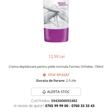
Universal
Prosoape de Hartie & Servetele
Accesorii Bucatarie
Baie & Toaleta
Curatare Baie
Dezinfectant WC
Odorizant WC
Anticalcar, Piatra & Rugina
Solutie Desfundat Tevi
12,99 Lei
Hartie Igienica
Crema depilatoare pentru piele normala Farmec Orhidee, 150ml
Detergenti Pardoseli
STOC EPUIZAT
Lemn & Parchet
Durata de livrare:
2-5 zile
Universal
Gresie, Piatra & Granit
ALERTA STOC
Odorizant Camera
Cod Produs:
5943000092482
Detergenti Diverse Suprafete
Ai nevoie de ajutor?
0765 99 99 00
/
0760 33 33 43
Dezinfectant Suprafete