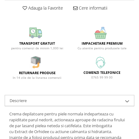
Sticla & Fereastra
Adauga la Favorite
Cere informatii
Covor & Tapiterie
Mobila
Inox
Ingrijire Personala
TRANSPORT GRATUIT
IMPACHETARE PREMIUM
Ingrijire Par
pentru comenzi de minim 1,000 lei
Cu atentie pentru produsele tale
Sampon Par
Balsam Par
Masca Par
COMENZI TELEFONICE
RETURNARE PRODUSE
0765 99 99 00
In 14 zile de la livrarea comenzii
Vopsea Par
Accesorii Par
Fixativ & Spuma Par
Descriere
Ingrijire Corp
Crema depilatoare pentru piele normala indeparteaza cu
Sapun
rapiditate parul nedorit, actioneaza aproape de radacina firului
Gel de Dus
de par lasand pielea neteda si catifelata. Este imbogatita
Servetele Umede
cu Extract de Orhidee cu actiune calmanta si hidratanta.
Inainte de a folosi produsul pentru prima data se recomanda
Crema