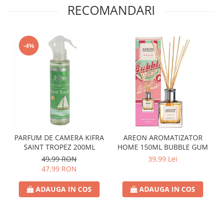
RECOMANDARI
Crema de Ras
Gel de Ras
Spuma de Ras
Aparate de Ras
-4%
Produse de Ten
Demachiant
Alte Articole
Birotica & Papetarie
Adezivi & Benzi adezive
Articole & Accesorii Birou
PARFUM DE CAMERA KIFRA
AREON AROMATIZATOR
Becuri & Baterii
SAINT TROPEZ 200ML
HOME 150ML BUBBLE GUM
Lumanari & Candele
49,99 RON
39,99 Lei
47,99 RON
Set Cadou
ADAUGA IN COS
ADAUGA IN COS