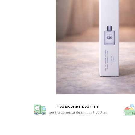
Universal
Prosoape de Hartie & Servetele
Accesorii Bucatarie
Baie & Toaleta
Curatare Baie
Dezinfectant WC
Odorizant WC
Anticalcar, Piatra & Rugina
Solutie Desfundat Tevi
Hartie Igienica
Detergenti Pardoseli
Lemn & Parchet
Universal
Gresie, Piatra & Granit
TRANSPORT GRATUIT
pentru comenzi de minim 1,000 lei
Odorizant Camera
Detergenti Diverse Suprafete
Dezinfectant Suprafete