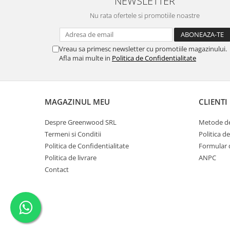
NEWSLETTER
Crema de Ras
Nu rata ofertele si promotiile noastre
Gel de Ras
Spuma de Ras
Aparate de Ras
Vreau sa primesc newsletter cu promotiile magazinului.
Afla mai multe in
Politica de Confidentialitate
Produse de Ten
Demachiant
Alte Articole
MAGAZINUL MEU
CLIENTI
Birotica & Papetarie
Adezivi & Benzi adezive
Despre Greenwood SRL
Metode de
Termeni si Conditii
Politica d
Articole & Accesorii Birou
Politica de Confidentialitate
Formular 
Becuri & Baterii
Politica de livrare
ANPC
Lumanari & Candele
Contact
Set Cadou