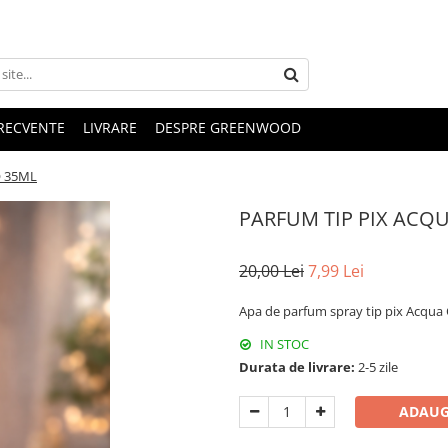
FRECVENTE
LIVRARE
DESPRE GREENWOOD
O 35ML
PARFUM TIP PIX ACQU
20,00 Lei
7,99 Lei
Apa de parfum spray tip pix Acqua
IN STOC
Durata de livrare:
2-5 zile
ADAUG