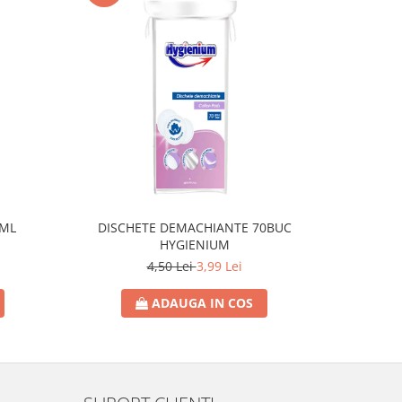
0ML
DISCHETE DEMACHIANTE 70BUC
SAPUN L
HYGIENIUM
4,50 Lei
3,99 Lei
ADAUGA IN COS