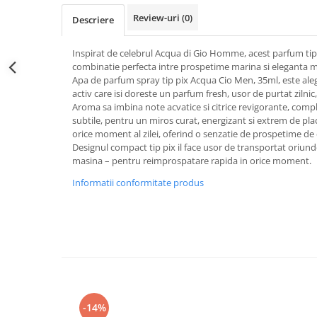
Sticla & Fereastra
Review-uri
(0)
Descriere
Covor & Tapiterie
Mobila
Inspirat de celebrul Acqua di Gio Homme, acest parfum tip
combinatie perfecta intre prospetime marina si eleganta m
Inox
Apa de parfum spray tip pix Acqua Cio Men, 35ml, este ale
Ingrijire Personala
activ care isi doreste un parfum fresh, usor de purtat zilnic
Ingrijire Par
Aroma sa imbina note acvatice si citrice revigorante, com
subtile, pentru un miros curat, energizant si extrem de pl
Sampon Par
orice moment al zilei, oferind o senzatie de prospetime de
Balsam Par
Designul compact tip pix il face usor de transportat oriun
masina – pentru reimprospatare rapida in orice moment.
Masca Par
Informatii conformitate produs
Vopsea Par
Accesorii Par
Fixativ & Spuma Par
Ingrijire Corp
Sapun
Gel de Dus
Servetele Umede
-14%
Crema