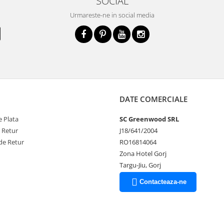
SOCIAL
Urmareste-ne in social media
DATE COMERCIALE
 Plata
SC Greenwood SRL
e Retur
J18/641/2004
de Retur
RO16814064
Zona Hotel Gorj
Targu-Jiu, Gorj
Contacteaza-ne