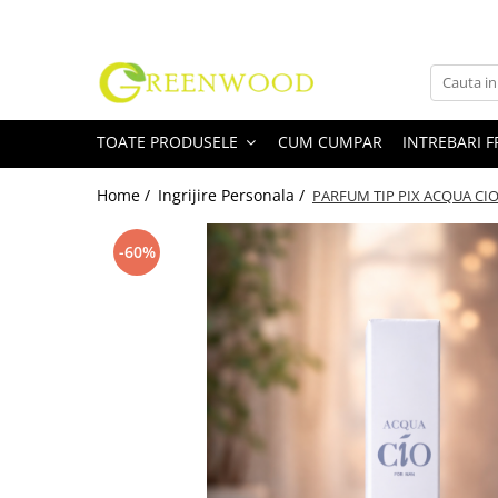
Toate Produsele
Produse Curatenie
TOATE PRODUSELE
CUM CUMPAR
INTREBARI 
Detergenti Rufe
Detergent Rufe Pudra
Home /
Ingrijire Personala /
PARFUM TIP PIX ACQUA CI
Detergent Rufe Lichid
Balsam Rufe
-60%
Parfum Rufe
Inalbitor & Indepartare Pete
Anticalcar & Igienizante
Bucatarie
Curatare Bucatarie
Aragaz, Plita, Cuptor & Grill
Detergent Vase
Degresant