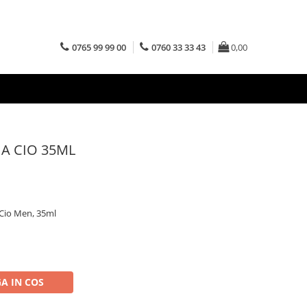
0765 99 99 00
0760 33 33 43
0,00
A CIO 35ML
 Cio Men, 35ml
A IN COS