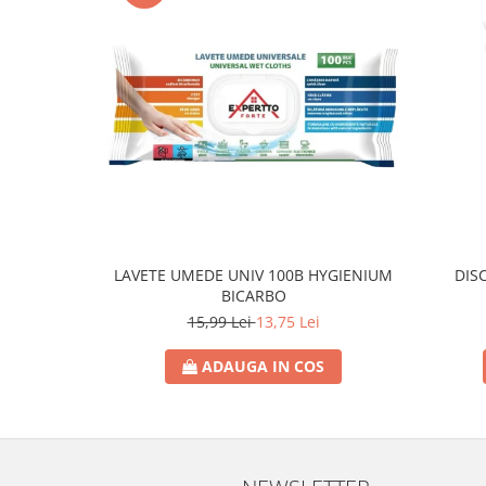
Lotiune
Igiena Intima
Igiena Orala
Pasta de Dinti
Apa de Gura
Periute de Dinti
Ingrijire Copii & Bebelusi
Scutece Pampers
Servetele Umede
LAVETE UMEDE UNIV 100B HYGIENIUM
DIS
Sampon & Balsam copii
BICARBO
Deodorante
15,99 Lei
13,75 Lei
Spray
ADAUGA IN COS
Stick
Roll-On
Produse de Ras
After Shave