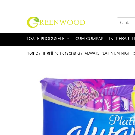
Toate Produsele
Produse Curatenie
TOATE PRODUSELE
CUM CUMPAR
INTREBARI 
Detergenti Rufe
Detergent Rufe Pudra
Home /
Ingrijire Personala /
ALWAYS PLATINUM NIGHT(5
Detergent Rufe Lichid
Balsam Rufe
Parfum Rufe
Inalbitor & Indepartare Pete
Anticalcar & Igienizante
Bucatarie
Curatare Bucatarie
Aragaz, Plita, Cuptor & Grill
Detergent Vase
Degresant