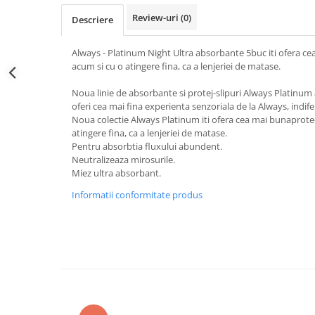
Sticla & Fereastra
Review-uri
(0)
Descriere
Covor & Tapiterie
Mobila
Always - Platinum Night Ultra absorbante 5buc iti ofera ce
acum si cu o atingere fina, ca a lenjeriei de matase.
Inox
Ingrijire Personala
Noua linie de absorbante si protej-slipuri Always Platinum a
Ingrijire Par
oferi cea mai fina experienta senzoriala de la Always, indife
Noua colectie Always Platinum iti ofera cea mai bunaprotec
Sampon Par
atingere fina, ca a lenjeriei de matase.
Balsam Par
Pentru absorbtia fluxului abundent.
Neutralizeaza mirosurile.
Masca Par
Miez ultra absorbant.
Vopsea Par
Informatii conformitate produs
Accesorii Par
Fixativ & Spuma Par
Ingrijire Corp
Sapun
Gel de Dus
Servetele Umede
Crema