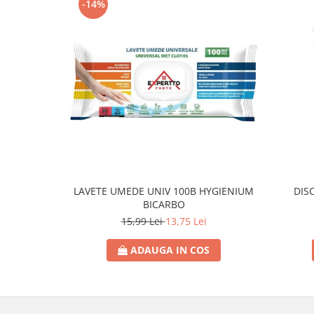
-14%
Lotiune
Igiena Intima
Igiena Orala
Pasta de Dinti
Apa de Gura
Periute de Dinti
Ingrijire Copii & Bebelusi
Scutece Pampers
Servetele Umede
Sampon & Balsam copii
LAVETE UMEDE UNIV 100B HYGIENIUM
DIS
BICARBO
Deodorante
15,99 Lei
13,75 Lei
Spray
Stick
ADAUGA IN COS
Roll-On
Produse de Ras
After Shave