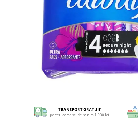
Universal
Prosoape de Hartie & Servetele
Accesorii Bucatarie
Baie & Toaleta
Curatare Baie
Dezinfectant WC
Odorizant WC
Anticalcar, Piatra & Rugina
Solutie Desfundat Tevi
Hartie Igienica
Detergenti Pardoseli
Lemn & Parchet
Universal
Gresie, Piatra & Granit
TRANSPORT GRATUIT
pentru comenzi de minim 1,000 lei
Odorizant Camera
Detergenti Diverse Suprafete
Dezinfectant Suprafete