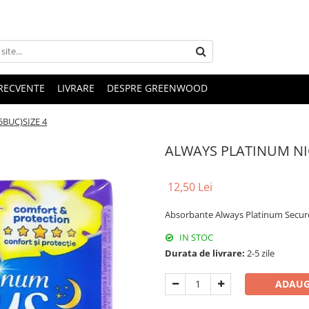
FRECVENTE
LIVRARE
DESPRE GREENWOOD
BUC)SIZE 4
ALWAYS PLATINUM NI
12,50 Lei
Absorbante Always Platinum Secure
IN STOC
Durata de livrare:
2-5 zile
ADAUG