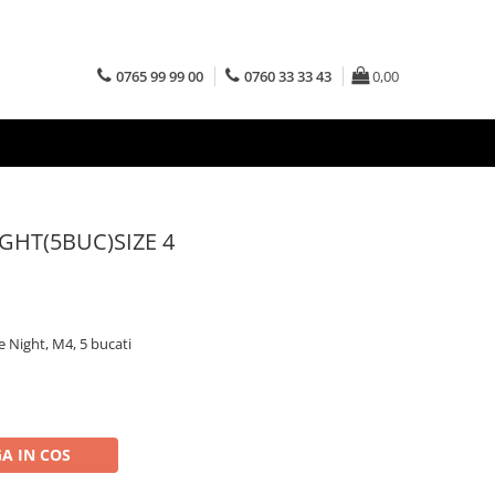
0765 99 99 00
0760 33 33 43
0,00
GHT(5BUC)SIZE 4
 Night, M4, 5 bucati
A IN COS