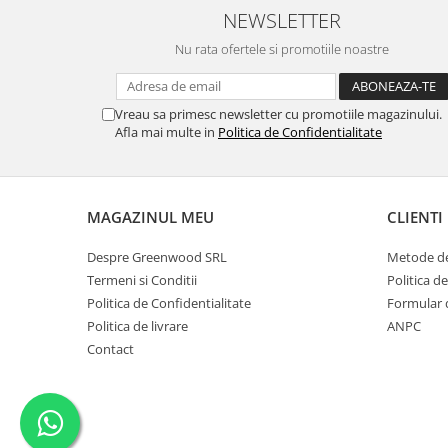
Crema de Ras
NEWSLETTER
Gel de Ras
Nu rata ofertele si promotiile noastre
Spuma de Ras
Aparate de Ras
Vreau sa primesc newsletter cu promotiile magazinului.
Produse de Ten
Afla mai multe in
Politica de Confidentialitate
Demachiant
Alte Articole
Birotica & Papetarie
MAGAZINUL MEU
CLIENTI
Adezivi & Benzi adezive
Despre Greenwood SRL
Metode de
Articole & Accesorii Birou
Termeni si Conditii
Politica d
Becuri & Baterii
Politica de Confidentialitate
Formular 
Lumanari & Candele
Politica de livrare
ANPC
Set Cadou
Contact