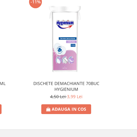
-11%
0ML
DISCHETE DEMACHIANTE 70BUC
SAPUN L
HYGIENIUM
4,50 Lei
3,99 Lei
ADAUGA IN COS