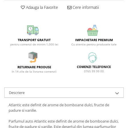
Covor & Tapiterie
Spuma de Ras
Adauga la Favorite
Cere informatii
Mobila
Aparate de Ras
Inox
Produse de Ten
Demachiant
Alte Articole
TRANSPORT GRATUIT
IMPACHETARE PREMIUM
pentru comenzi de minim 1,000 lei
Cu atentie pentru produsele tale
COMENZI TELEFONICE
RETURNARE PRODUSE
0765 99 99 00
In 14 zile de la livrarea comenzii
Descriere
Atlantic este definit de arome de bomboane dulci, fructe de
padure si vanilie.
Parfumul auto Atlantic este definit de arome de bomboane dulci,
fructe de padure si vanilie. Este desertul din lumea parfumurilor