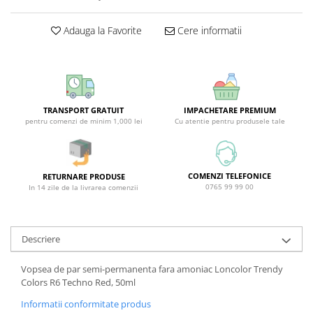
Sticla & Fereastra
Adauga la Favorite
Cere informatii
Covor & Tapiterie
Mobila
Inox
Ingrijire Personala
Ingrijire Par
TRANSPORT GRATUIT
IMPACHETARE PREMIUM
pentru comenzi de minim 1,000 lei
Cu atentie pentru produsele tale
Sampon Par
Balsam Par
Masca Par
COMENZI TELEFONICE
RETURNARE PRODUSE
Vopsea Par
0765 99 99 00
In 14 zile de la livrarea comenzii
Accesorii Par
Fixativ & Spuma Par
Ingrijire Corp
Descriere
Sapun
Vopsea de par semi-permanenta fara amoniac Loncolor Trendy
Gel de Dus
Colors R6 Techno Red, 50ml
Servetele Umede
Informatii conformitate produs
Crema