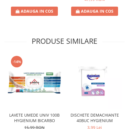
Crema de Ras
ADAUGA IN COS
ADAUGA IN COS
Gel de Ras
Spuma de Ras
Aparate de Ras
Produse de Ten
PRODUSE SIMILARE
Demachiant
Alte Articole
Birotica & Papetarie
-14%
Adezivi & Benzi adezive
Articole & Accesorii Birou
Becuri & Baterii
Lumanari & Candele
Set Cadou
LAVETE UMEDE UNIV 100B
DISCHETE DEMACHIANTE
HYGIENIUM BICARBO
40BUC HYGIENIUM
15,99 RON
3,99 Lei