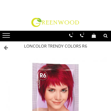
Toate Produsele
Produse Curatenie
Detergenti Rufe
1
2
Detergent Rufe Pudra
LONCOLOR TRENDY COLORS R6
Detergent Rufe Lichid
Balsam Rufe
Parfum Rufe
Inalbitor & Indepartare Pete
Anticalcar & Igienizante
Bucatarie
Curatare Bucatarie
Aragaz, Plita, Cuptor & Grill
Detergent Vase
Degresant