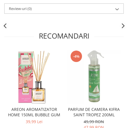
Lotiune
Review-uri
(0)
Igiena Intima
Igiena Orala
Pasta de Dinti
RECOMANDARI
Apa de Gura
Periute de Dinti
Ingrijire Copii & Bebelusi
-4%
Scutece Pampers
Servetele Umede
Sampon & Balsam copii
Deodorante
Spray
Stick
Roll-On
AREON AROMATIZATOR
PARFUM DE CAMERA KIFRA
HOME 150ML BUBBLE GUM
SAINT TROPEZ 200ML
Produse de Ras
39,99 Lei
49,99 RON
After Shave
47,99 RON