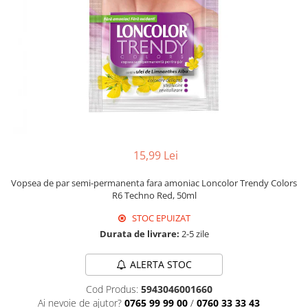
Universal
Prosoape de Hartie & Servetele
Accesorii Bucatarie
Baie & Toaleta
Curatare Baie
Dezinfectant WC
Odorizant WC
Anticalcar, Piatra & Rugina
Solutie Desfundat Tevi
15,99 Lei
Hartie Igienica
Vopsea de par semi-permanenta fara amoniac Loncolor Trendy Colors
Detergenti Pardoseli
R6 Techno Red, 50ml
Lemn & Parchet
STOC EPUIZAT
Universal
Durata de livrare:
2-5 zile
Gresie, Piatra & Granit
Odorizant Camera
ALERTA STOC
Detergenti Diverse Suprafete
Cod Produs:
5943046001660
Ai nevoie de ajutor?
0765 99 99 00
/
0760 33 33 43
Dezinfectant Suprafete