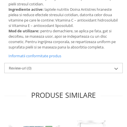
pielii stresul cotidian.
Lotiune
Ingrediente active:
laptele nutritiv Doina Antistres hraneste
Igiena Intima
pielea si reduce efectele stresului cotidian, datorita celor doua
vitamine pe care le contine: Vitamina C – antioxidant hidrosolubil
Igiena Orala
si Vitamina E – antioxodant liposolubil.
Pasta de Dinti
Mod de utilizare:
pentru demachiere, se aplica pe fata, gat si
decolteu, se maseaza usor, apoi se indeparteaza cu un disc
Apa de Gura
cosmetic. Pentru ingrijirea corporala, se repartizeaza uniform pe
Periute de Dinti
suprafata pielii si se maseaza pana la absorbtia completa.
Ingrijire Copii & Bebelusi
Informatii conformitate produs
Scutece Pampers
Review-uri
(0)
Servetele Umede
Sampon & Balsam copii
Deodorante
Spray
PRODUSE SIMILARE
Stick
Roll-On
Produse de Ras
After Shave