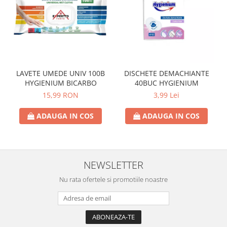
Crema de Ras
Gel de Ras
Spuma de Ras
Aparate de Ras
Produse de Ten
LAVETE UMEDE UNIV 100B
DISCHETE DEMACHIANTE
Demachiant
HYGIENIUM BICARBO
40BUC HYGIENIUM
Alte Articole
15,99 RON
3,99 Lei
Birotica & Papetarie
ADAUGA IN COS
ADAUGA IN COS
Adezivi & Benzi adezive
Articole & Accesorii Birou
Becuri & Baterii
Lumanari & Candele
NEWSLETTER
Set Cadou
Nu rata ofertele si promotiile noastre