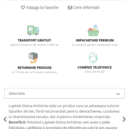
Sticla & Fereastra
Adauga la Favorite
Cere informatii
Covor & Tapiterie
Mobila
Inox
Ingrijire Personala
TRANSPORT GRATUIT
IMPACHETARE PREMIUM
Ingrijire Par
pentru comenzi de minim 1,000 lei
Cu atentie pentru produsele tale
Sampon Par
Balsam Par
Masca Par
COMENZI TELEFONICE
RETURNARE PRODUSE
0765 99 99 00
In 14 zile de la livrarea comenzii
Vopsea Par
Accesorii Par
Fixativ & Spuma Par
Descriere
Ingrijire Corp
Laptele Doina Antistres este un produs care se adreseaza tuturor
Sapun
tipurilor de ten, fiind recomandat pentru demachierea, curatarea
Gel de Dus
si vitaminizarea tenului, dar si pentru intretinerea corporala.
Servetele Umede
Beneficii:
folosind Laptele Doina Antistres veti avea o piele
hidratata, catifelata si protejata de efectele pe care le are asupra
Crema