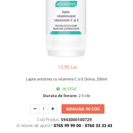
Universal
Prosoape de Hartie & Servetele
Accesorii Bucatarie
Baie & Toaleta
Curatare Baie
Dezinfectant WC
Odorizant WC
Anticalcar, Piatra & Rugina
Solutie Desfundat Tevi
13,99 Lei
Hartie Igienica
Lapte antistres cu vitamina C si E Doina, 200ml
Detergenti Pardoseli
IN STOC
Lemn & Parchet
Durata de livrare:
2-5 zile
Universal
Gresie, Piatra & Granit
ADAUGA IN COS
Odorizant Camera
Cod Produs:
5943000100729
Detergenti Diverse Suprafete
Ai nevoie de ajutor?
0765 99 99 00
/
0760 33 33 43
Dezinfectant Suprafete