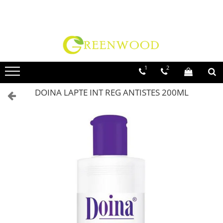
Toate Produsele
Produse Curatenie
Detergenti Rufe
1
2
Detergent Rufe Pudra
DOINA LAPTE INT REG ANTISTES 200ML
Detergent Rufe Lichid
Balsam Rufe
Parfum Rufe
Inalbitor & Indepartare Pete
Anticalcar & Igienizante
Bucatarie
Curatare Bucatarie
Aragaz, Plita, Cuptor & Grill
Detergent Vase
Degresant