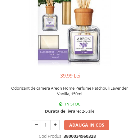
Universal
Prosoape de Hartie & Servetele
Accesorii Bucatarie
Baie & Toaleta
Curatare Baie
Dezinfectant WC
Odorizant WC
Anticalcar, Piatra & Rugina
Solutie Desfundat Tevi
39,99 Lei
Hartie Igienica
Detergenti Pardoseli
Odorizant de camera Areon Home Perfume Patchouli Lavender
Vanilla, 150ml
Lemn & Parchet
Universal
IN STOC
Gresie, Piatra & Granit
Durata de livrare:
2-5 zile
Odorizant Camera
ADAUGA IN COS
Detergenti Diverse Suprafete
Cod Produs:
3800034960328
Dezinfectant Suprafete