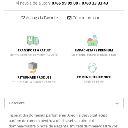
Ai nevoie de ajutor?
0765 99 99 00
/
0760 33 33 43
Sticla & Fereastra
Covor & Tapiterie
Adauga la Favorite
Cere informatii
Mobila
Inox
Ingrijire Personala
Ingrijire Par
TRANSPORT GRATUIT
IMPACHETARE PREMIUM
Sampon Par
pentru comenzi de minim 1,000 lei
Cu atentie pentru produsele tale
Balsam Par
Masca Par
Vopsea Par
COMENZI TELEFONICE
RETURNARE PRODUSE
Accesorii Par
0765 99 99 00
In 14 zile de la livrarea comenzii
Fixativ & Spuma Par
Ingrijire Corp
Descriere
Sapun
Gel de Dus
Inspirat din domeniul parfumeriei, Areon a dezvoltat acest
Servetele Umede
parfum de camera pentru a oferi casei sau biroului
dumneavoastra o nota de eleganta. Invitatii dumneavoastra vor
Crema