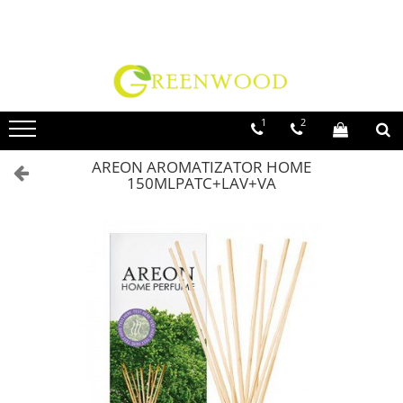
Toate Produsele
Produse Curatenie
Detergenti Rufe
1
2
Detergent Rufe Pudra
AREON AROMATIZATOR HOME
Detergent Rufe Lichid
150MLPATC+LAV+VA
Balsam Rufe
Parfum Rufe
Inalbitor & Indepartare Pete
Anticalcar & Igienizante
Bucatarie
Curatare Bucatarie
Aragaz, Plita, Cuptor & Grill
Detergent Vase
Degresant