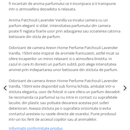
fi incantati de aroma parfumului ce ii inconjoara si ii transpune
Lotiune
intr-o atmosefera deosebita si relaxata.
Igiena Intima
Aroma Patchouli Lavender Vanilla va invalui camera cu un
Igiena Orala
parfum elegant si stilat. Intensitatea parfumului din camera
poate fi reglata foarte usor prin adaugarea sau scoaterea catorva
Pasta de Dinti
betisoare din sticla de parfum.
Apa de Gura
Periute de Dinti
Odorizant de camera Areon Home Perfume Patchouli Lavender
Vanilla, 150ml este inspirat de aromele frantuzesti, astfel incat sa
Ingrijire Copii & Bebelusi
ofere incaperilor un miros relaxant si o atmosfera linistita. In
Scutece Pampers
cazul in care iti doresti un parfum subtil, poti alege intensitatea
aromei prin indepartarea unor betisoare din sticluta de parfum.
Servetele Umede
Sampon & Balsam copii
Odorizant de camera Areon Home Perfume Patchouli Lavender
Deodorante
Vanilla, 150ml este disponibil sub forma lichida, ambalat intr-o
sticluta eleganta, usor de folosit si care ofera un parfum deosebit.
Spray
Se recomanda ca parfumul sa nu intre in contact cu suprafetele
Stick
lacuite, din plastic sau polisate deoarece acestea pot suferi
deteriorari. Aseaza sticluta pe o suprafata orizontala si evita
Roll-On
contactul acesteia cu razele directe ale soarelui. Pune produsul
Produse de Ras
intr-un loc ferit de accesul copiilor sau al animalelor.
After Shave
Informatii conformitate produs