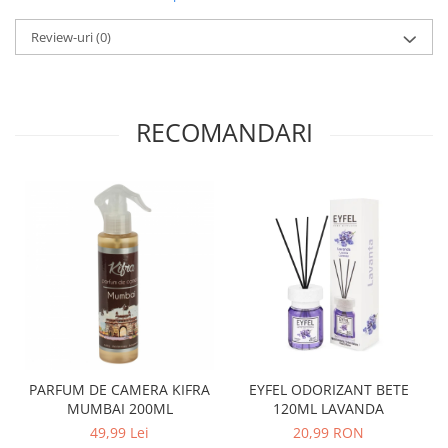
Crema de Ras
Review-uri
(0)
Gel de Ras
Spuma de Ras
Aparate de Ras
Produse de Ten
RECOMANDARI
Demachiant
Alte Articole
Birotica & Papetarie
Adezivi & Benzi adezive
Articole & Accesorii Birou
Becuri & Baterii
Lumanari & Candele
Set Cadou
PARFUM DE CAMERA KIFRA
EYFEL ODORIZANT BETE
MUMBAI 200ML
120ML LAVANDA
49,99 Lei
20,99 RON